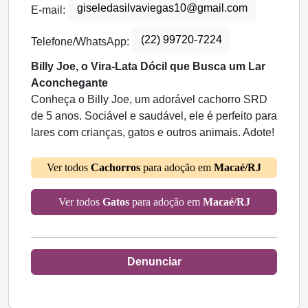
giseledasilvaviegas10@gmail.com
E-mail:
(22) 99720-7224
Telefone/WhatsApp:
Billy Joe, o Vira-Lata Dócil que Busca um Lar
Aconchegante
Conheça o Billy Joe, um adorável cachorro SRD
de 5 anos. Sociável e saudável, ele é perfeito para
lares com crianças, gatos e outros animais. Adote!
Ver todos
Cachorros
para adoção em
Macaé/RJ
Ver todos
Gatos
para adoção em
Macaé/RJ
Denunciar