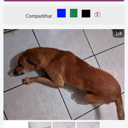
Compartilhar no Facebook
Compartilhar no WhatsA
Compartilhar
Ver Web Stor
Compartilhar
1/4
Previous
Next