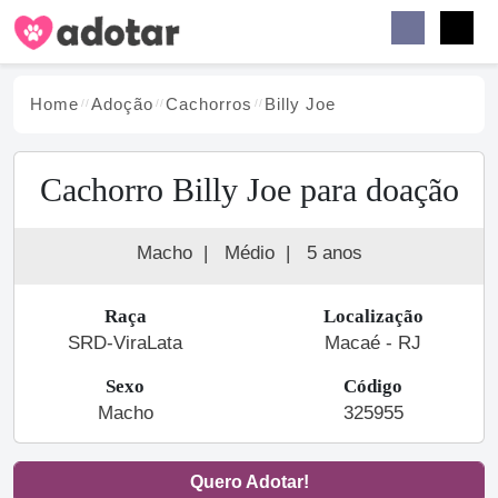
Buscar
Faceb
Instag
Menu
Home
Adoção
Cachorro
s
Billy Joe
Cachorro Billy Joe para doação
Macho
|
Médio
|
5 anos
Raça
Localização
SRD-ViraLata
Macaé - RJ
Sexo
Código
Macho
325955
Quero Adotar!