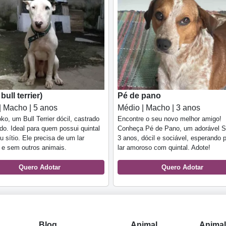
bull terrier)
Pé de pano
| Macho | 5 anos
Médio | Macho | 3 anos
ko, um Bull Terrier dócil, castrado
Encontre o seu novo melhor amigo!
do. Ideal para quem possui quintal
Conheça Pé de Pano, um adorável 
u sítio. Ele precisa de um lar
3 anos, dócil e sociável, esperando 
o e sem outros animais.
lar amoroso com quintal. Adote!
Quero Adotar
Quero Adotar
Blog
Animal
Anima