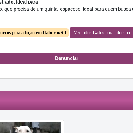
strado, Ideal para
ado, que precisa de um quintal espaçoso. Ideal para quem busc
orros
para adoção em
Itaboraí/RJ
Ver todos
Gatos
para adoção 
Denunciar