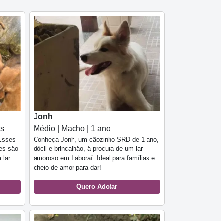
Jonh
es
Médio | Macho | 1 ano
 Esses
Conheça Jonh, um cãozinho SRD de 1 ano,
ses são
dócil e brincalhão, à procura de um lar
 lar
amoroso em Itaboraí. Ideal para famílias e
cheio de amor para dar!
Quero Adotar