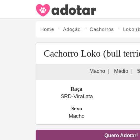
Home
Adoção
Cachorro
s
Loko (b
Cachorro Loko (bull terri
Macho
|
Médio
|
5
Raça
SRD-ViraLata
Sexo
Macho
Quero Adotar!