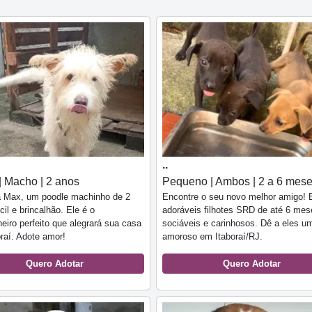
..
| Macho | 2 anos
Pequeno | Ambos | 2 a 6 mes
 Max, um poodle machinho de 2
Encontre o seu novo melhor amigo!
cil e brincalhão. Ele é o
adoráveis filhotes SRD de até 6 me
iro perfeito que alegrará sua casa
sociáveis e carinhosos. Dê a eles um
raí. Adote amor!
amoroso em Itaboraí/RJ.
Quero Adotar
Quero Adotar