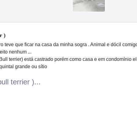
r )
o teve que ficar na casa da minha sogra . Animal e dócil com
eito nenhum ...
Bull terrier) está castrado porém como casa e em condomínio e
quintal grande ou sítio
l terrier )...