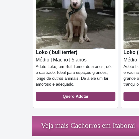
Loko ( bull terrier)
Loko ( 
Médio | Macho | 5 anos
Médio 
Adote Loko, um Bull Terrier de 5 anos, dócil
Adote Lo
e castrado. Ideal para espaços grandes,
e vacina
longe de outros animais. Dê a ele um lar
grande o
amoroso e adequado.
tranquil
Quero Adotar
Veja mais Cachorros em Itaboraí