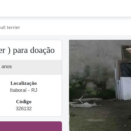
ull terrier
er ) para doação
 anos
Localização
Itaboraí - RJ
Código
Previous
326132