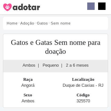
Buscar
Faceb
Instag
Menu
Home
Adoção
Gato
s
Sem nome
Gatos e Gatas Sem nome para
doação
Ambos
|
Pequeno
|
2 a 6 meses
Raça
Localização
Angorá
Duque de Caxias - RJ
Sexo
Código
Ambos
325570