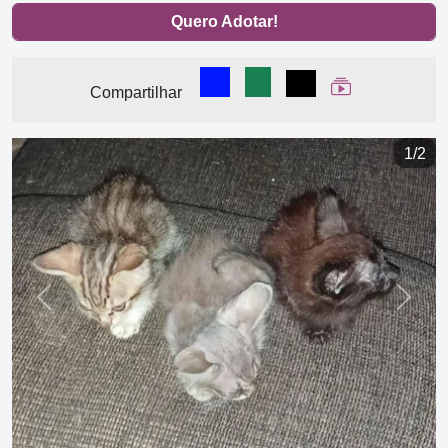
Quero Adotar!
Compartilhar no Facebook
Compartilhar no WhatsA
Compartilhar
Ver Web Stor
Compartilhar
1/2
Previous
Next