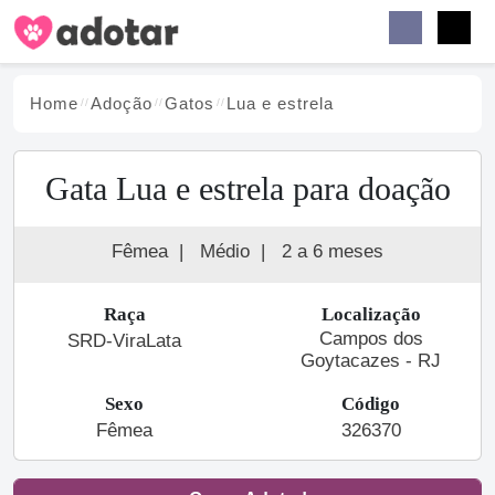
Buscar
Faceb
Instag
Menu
Home
Adoção
Gato
s
Lua e estrela
Gata Lua e estrela para doação
Fêmea
|
Médio
|
2 a 6 meses
Raça
Localização
Campos dos
SRD-ViraLata
Goytacazes - RJ
Sexo
Código
Fêmea
326370