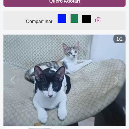
Quero Adotar!
Compartilhar no Facebook
Compartilhar no WhatsA
Compartilhar
Ver Web Stor
Compartilhar
1/2
Previous
Next