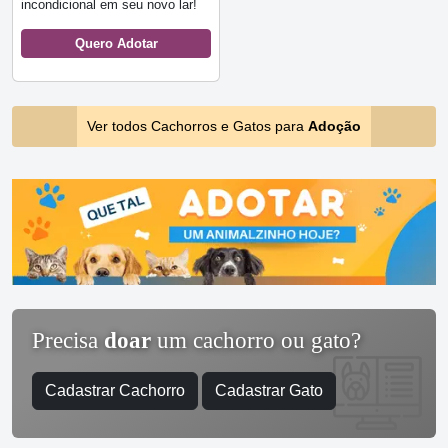
incondicional em seu novo lar!
Quero Adotar
Ver todos Cachorros e Gatos para
Adoção
Precisa
doar
um cachorro ou gato?
Cadastrar Cachorro
Cadastrar Gato