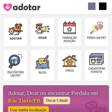
Buscar
Faceb
Instag
Menu
DOAR
PERDI UM PET
FEIRAS DE
ADOTAR
ADOÇÃO
CADASTRAR
ONGS
EVENTO
ENCONTREI
BLOG
UM PET
Adotar, Doar ou encontrar Perdido em
Rio Tinto/PB
Trocar Cidade
Usar minha localização