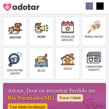
Buscar
Faceb
Instag
Menu
DOAR
PERDI UM PET
FEIRAS DE
ADOTAR
ADOÇÃO
CADASTRAR
ONGS
EVENTO
ENCONTREI
BLOG
UM PET
Adotar, Doar ou encontrar Perdido em
Rio Paranaíba/MG
Trocar Cidade
Usar minha localização