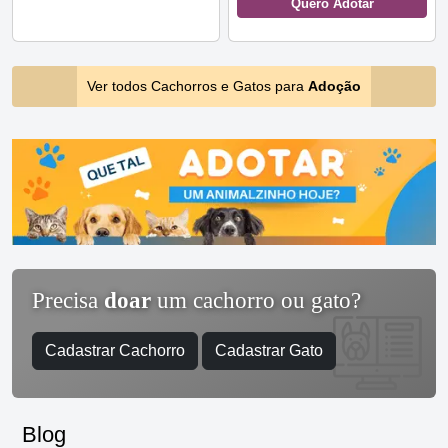
Quero Adotar
Ver todos Cachorros e Gatos para
Adoção
Precisa
doar
um cachorro ou gato?
Cadastrar Cachorro
Cadastrar Gato
Blog