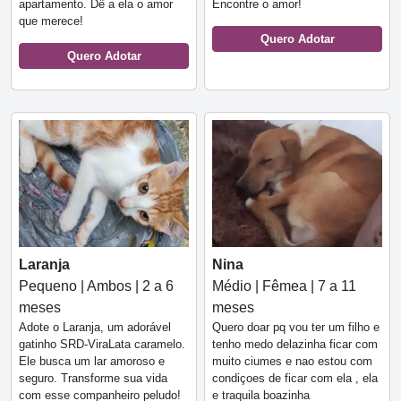
apartamento. Dê a ela o amor
Encontre o amor!
que merece!
Quero Adotar
Quero Adotar
Laranja
Nina
Pequeno | Ambos | 2 a 6
Médio | Fêmea | 7 a 11
meses
meses
Adote o Laranja, um adorável
Quero doar pq vou ter um filho e
gatinho SRD-ViraLata caramelo.
tenho medo delazinha ficar com
Ele busca um lar amoroso e
muito ciumes e nao estou com
seguro. Transforme sua vida
condiçoes de ficar com ela , ela
com esse companheiro peludo!
e traquila boazinha