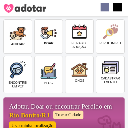
Buscar
Faceb
Instag
Menu
DOAR
PERDI UM PET
FEIRAS DE
ADOTAR
ADOÇÃO
CADASTRAR
ONGS
EVENTO
ENCONTREI
BLOG
UM PET
Adotar, Doar ou encontrar Perdido em
Rio Bonito/RJ
Trocar Cidade
Usar minha localização