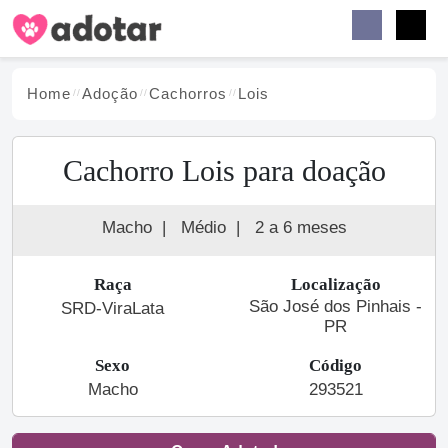
Buscar
Faceb
Instag
Menu
Home
Adoção
Cachorro
s
Lois
Cachorro Lois para doação
Macho
|
Médio
|
2 a 6 meses
Raça
Localização
São José dos Pinhais -
SRD-ViraLata
PR
Sexo
Código
Macho
293521