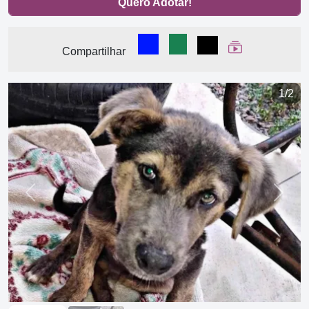
Quero Adotar!
Compartilhar no Facebook
Compartilhar no WhatsA
Compartilhar
Ver Web Stor
Compartilhar
1/2
Previous
Next