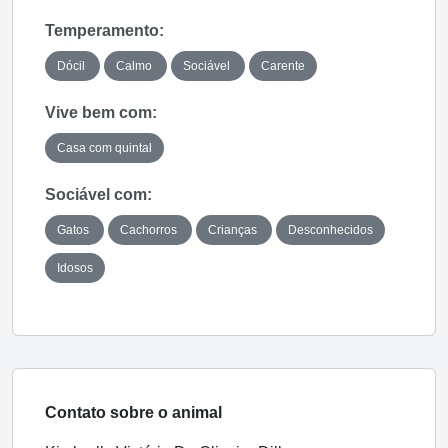
Temperamento:
Dócil
Calmo
Sociável
Carente
Vive bem com:
Casa com quintal
Sociável com:
Gatos
Cachorros
Crianças
Desconhecidos
Idosos
Contato sobre o animal