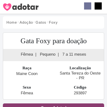
Buscar
Faceb
Instag
Menu
Home
Adoção
Gato
s
Foxy
Gata Foxy para doação
Fêmea
|
Pequeno
|
7 a 11 meses
Raça
Localização
Santa Tereza do Oeste
Maine Coon
- PR
Sexo
Código
Fêmea
293897