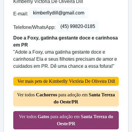
Kimberlly Victória De Oliveira Dill
kimberllydill@gmail.com
E-mail:
(45) 99820-0185
Telefone/WhatsApp:
Doe a Foxy, gatinha gestante doce e carinhosa
em PR
"Adote a Foxy, uma gatinha gestante doce e
carinhosa! Ela e seus filhotes precisam de amor e
cuidados em PR. Dê uma chance a essa fofura!"
Ver mais pets de Kimberlly Victória De Oliveira Dill
Ver todos
Cachorros
para adoção em
Santa Tereza
do Oeste/PR
Ver todos
Gatos
para adoção em
Santa Tereza do
Oeste/PR