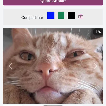
Quero Adotar!
Compartilhar no Facebook
Compartilhar no WhatsA
Compartilhar
Ver Web Stor
Compartilhar
1/4
Previous
Next