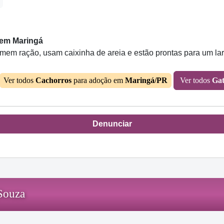
 em Maringá
comem ração, usam caixinha de areia e estão prontas para um la
Ver todos
Cachorros
para adoção em
Maringá/PR
Ver todos
Gat
Denunciar
 Souza