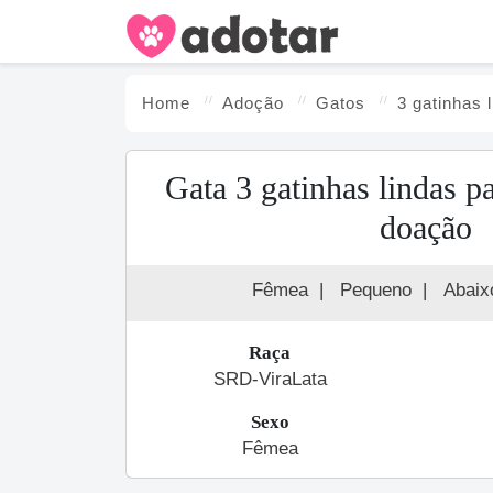
Home
Adoção
Gato
s
3 gatinhas 
Gata 3 gatinhas lindas p
doação
Fêmea
|
Pequeno
|
Abaix
Raça
SRD-ViraLata
Sexo
Fêmea