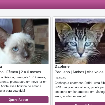
a
Daphine
o | Fêmea | 2 a 6 meses
Pequeno | Ambos | Abaixo de 
 a Belinha, uma gata SRD fêmea,
meses
carente, pronta para um novo lar em
Conheça a charmosa Dafini, uma filh
 Adote essa bolinha de amor e
SRD meiga e brincalhona, pronta par
egria para sua vida!
encontrar um lar amoroso em Maring
amor, adote um amigo!
Quero Adotar