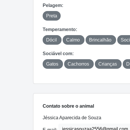
Pelagem:
Preta
Temperamento:
Dócil
Calmo
Brincalhão
Soci
Sociável com:
Gatos
Cachorros
Crianças
D
Contato sobre o animal
Jéssica Aparecida de Souza
jessicasouzaa2556@gmail.com
E-mail: