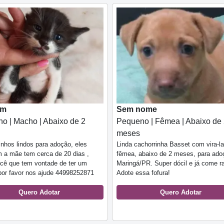
em
Sem nome
o | Macho | Abaixo de 2
Pequeno | Fêmea | Abaixo de
meses
inhos lindos para adoção, eles
Linda cachorrinha Basset com vira-la
 a mãe tem cerca de 20 dias ,
fêmea, abaixo de 2 meses, para ad
cê que tem vontade de ter um
Maringá/PR. Super dócil e já come r
por favor nos ajude 44998252871
Adote essa fofura!
Quero Adotar
Quero Adotar