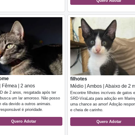
Quero Adotar
ome
filhotes
| Fêmea | 2 anos
Médio | Ambos | Abaixo de 2 
 de 2 anos, resgatada após ter
Encontre filhotes incríveis de gatos 
, busca um lar amoroso. Não posso
SRD-ViraLata para adoção em Marin
m ela devido a outros animais.
uma chance ao amor! Adoção respon
esponsável é prioridade.
e cheia de carinho.
Quero Adotar
Quero Adotar