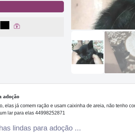
lhar no Facebook
partilhar no WhatsApp
Compartilhar
Ver Web Story
a adoção
o, elas já comem ração e usam caixinha de areia, não tenho co
 um lar para elas 44998252871
has lindas para adoção ...