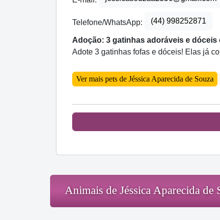
(44) 998252871
Telefone/WhatsApp:
Adoção: 3 gatinhas adoráveis e dóceis
Adote 3 gatinhas fofas e dóceis! Elas já 
Ver mais pets de Jéssica Aparecida de Souza
Animais de Jéssica Aparecida de