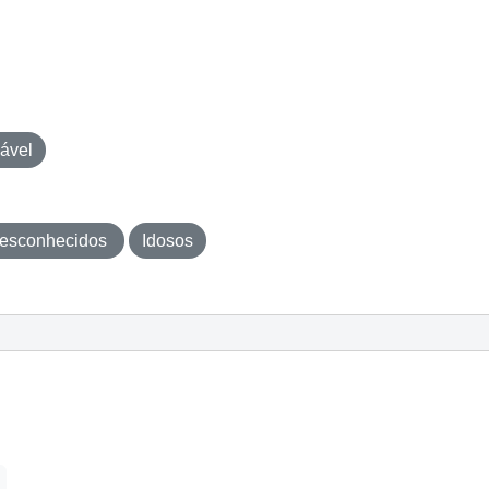
ável
esconhecidos
Idosos