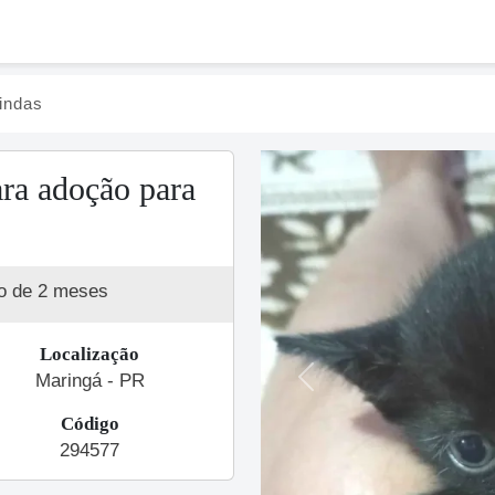
lindas
ara adoção para
o de 2 meses
Localização
Maringá - PR
Previous
Código
294577