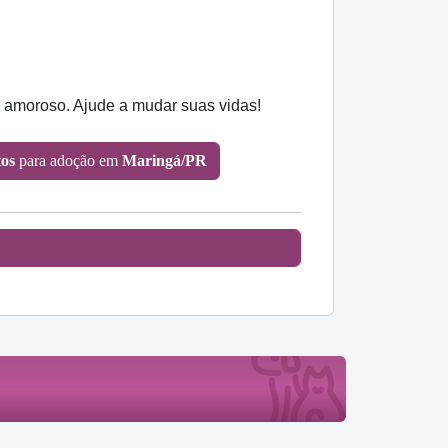
r amoroso. Ajude a mudar suas vidas!
os
para adoção em
Maringá/PR