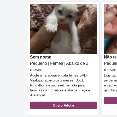
Sem nome
Não t
Pequeno | Fêmea | Abaixo de 2
Pequen
meses
meses
Adote uma adorável gata fêmea SRD-
Dois gat
ViraLata, abaixo de 2 meses. Dócil,
perderam
brincalhona e sociável, perfeita para
então vo
famílias com crianças e idosos. Faça a
gatinho 
diferença!
Quero Adotar