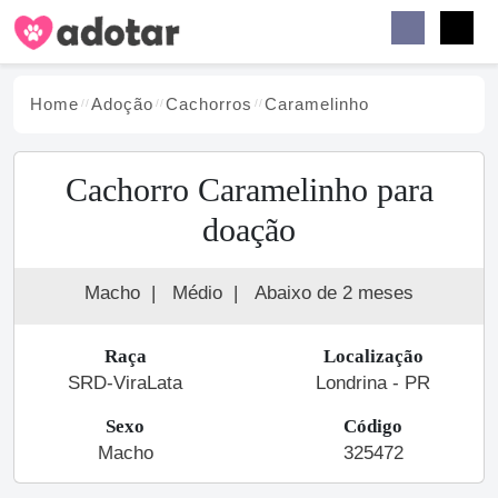
Buscar
Faceb
Instag
Menu
Home
Adoção
Cachorro
s
Caramelinho
Cachorro Caramelinho para
doação
Macho
|
Médio
|
Abaixo de 2 meses
Raça
Localização
SRD-ViraLata
Londrina - PR
Sexo
Código
Macho
325472