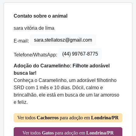
Contato sobre o animal
sara vitória de lima
sara.stellatosz@gmail.com
E-mail:
(44) 99767-8775
Telefone/WhatsApp:
Adoção do Caramelinho: Filhote adorável
busca lar!
Conheça o Caramelinho, um adorável filhotinho
SRD com 1 mês e 10 dias. Dócil, calmo e
brincalhão, ele está em busca de um lar amoroso
e feliz.
Ver todos
Cachorros
para adoção em
Londrina/PR
Ver todos
Gatos
para adoção em
Londrina/PR