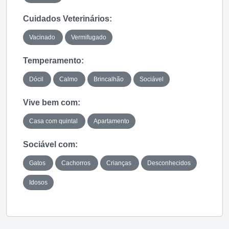
Cuidados Veterinários:
Vacinado
Vermifugado
Temperamento:
Dócil
Calmo
Brincalhão
Sociável
Vive bem com:
Casa com quintal
Apartamento
Sociável com:
Gatos
Cachorros
Crianças
Desconhecidos
Idosos