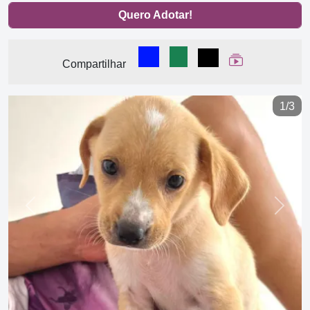
Quero Adotar!
Compartilhar no Facebook
Compartilhar no WhatsA
Compartilhar
Ver Web Stor
Compartilhar
1/3
Previous
Next