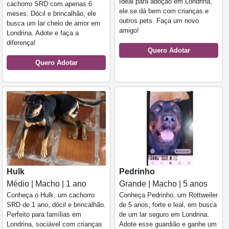
Ideal para adoção em Londrina,
cachorro SRD com apenas 6
ele se dá bem com crianças e
meses. Dócil e brincalhão, ele
outros pets. Faça um novo
busca um lar cheio de amor em
amigo!
Londrina. Adote e faça a
diferença!
Quero Adotar
Quero Adotar
Hulk
Pedrinho
Médio | Macho | 1 ano
Grande | Macho | 5 anos
Conheça o Hulk, um cachorro
Conheça Pedrinho, um Rottweiler
SRD de 1 ano, dócil e brincalhão.
de 5 anos, forte e leal, em busca
Perfeito para famílias em
de um lar seguro em Londrina.
Londrina, sociável com crianças
Adote esse guardião e ganhe um