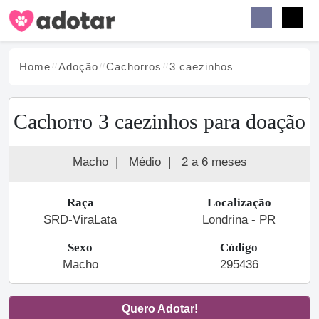
Buscar
Faceb
Instag
Menu
Home
Adoção
Cachorro
s
3 caezinhos
Cachorro 3 caezinhos para doação
Macho
|
Médio
|
2 a 6 meses
Raça
Localização
SRD-ViraLata
Londrina - PR
Sexo
Código
Macho
295436
Quero Adotar!