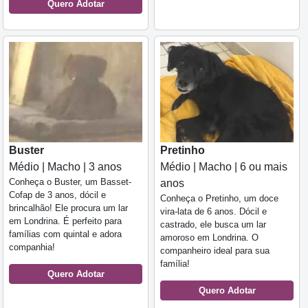
Quero Adotar
Buster
Pretinho
Médio | Macho | 3 anos
Médio | Macho | 6 ou mais
Conheça o Buster, um Basset-
anos
Cofap de 3 anos, dócil e
Conheça o Pretinho, um doce
brincalhão! Ele procura um lar
vira-lata de 6 anos. Dócil e
em Londrina. É perfeito para
castrado, ele busca um lar
famílias com quintal e adora
amoroso em Londrina. O
companhia!
companheiro ideal para sua
família!
Quero Adotar
Quero Adotar