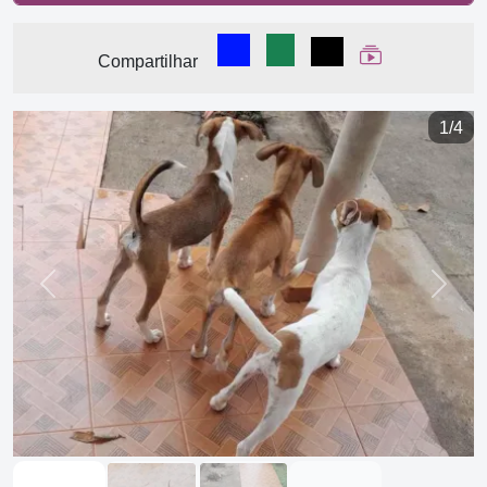
Compartilhar no Facebook
Compartilhar no WhatsA
Compartilhar
Ver Web Stor
Compartilhar
1/4
Previous
Next