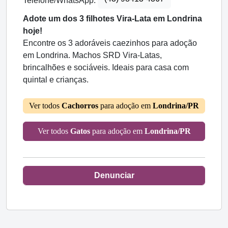
Telefone/WhatsApp:
Adote um dos 3 filhotes Vira-Lata em Londrina
hoje!
Encontre os 3 adoráveis caezinhos para adoção
em Londrina. Machos SRD Vira-Latas,
brincalhões e sociáveis. Ideais para casa com
quintal e crianças.
Ver todos
Cachorros
para adoção em
Londrina/PR
Ver todos
Gatos
para adoção em
Londrina/PR
Denunciar