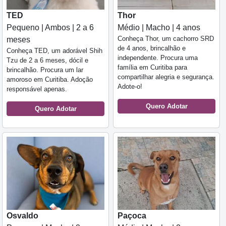
TED
Thor
Pequeno | Ambos | 2 a 6
Médio | Macho | 4 anos
Conheça Thor, um cachorro SRD
meses
de 4 anos, brincalhão e
Conheça TED, um adorável Shih
independente. Procura uma
Tzu de 2 a 6 meses, dócil e
família em Curitiba para
brincalhão. Procura um lar
compartilhar alegria e segurança.
amoroso em Curitiba. Adoção
Adote-o!
responsável apenas.
Quero Adotar
Quero Adotar
Osvaldo
Paçoca