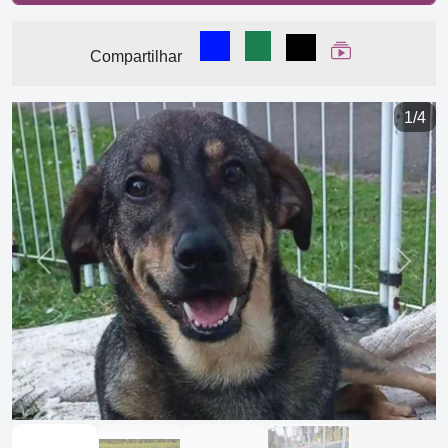
Compartilhar no Facebook
Compartilhar no WhatsA
Compartilhar
Ver Web Stor
Compartilhar
1/4
Previous
Next