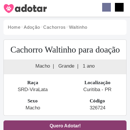
Buscar
Faceb
Instag
Menu
Home
Adoção
Cachorro
s
Waltinho
Cachorro Waltinho para doação
Macho
|
Grande
|
1 ano
Raça
Localização
SRD-ViraLata
Curitiba - PR
Sexo
Código
Macho
326724
Quero Adotar!