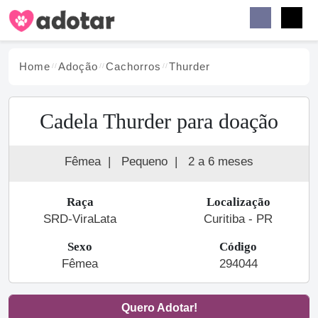
Buscar
Faceb
Instag
Menu
Home
Adoção
Cachorro
s
Thurder
Cadela Thurder para doação
Fêmea
|
Pequeno
|
2 a 6 meses
Raça
Localização
SRD-ViraLata
Curitiba - PR
Sexo
Código
Fêmea
294044
Quero Adotar!