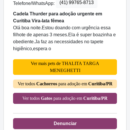
(41) 99765-8713
Telefone/WhatsApp:
Cadela Thurder para adoção urgente em
Curitiba Vira-lata fêmea
Olá boa noite.Estou doando com urgência essa
filhote de apenas 3 meses.Ela é super boazinha e
obediente.Ja faz as necessidades no tapete
higiênico,espera o
Ver mais pets de THALITA TARGA
MENEGHETTI
Ver todos
Cachorros
para adoção em
Curitiba/PR
Ver todos
Gatos
para adoção em
Curitiba/PR
Denunciar