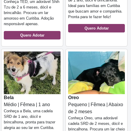
de 1 ano, dócil e brincalhona.
Conheça TED, um adorável Shih
Ideal para famílias em Curitiba
Tzu de 2 a 6 meses, dócil e
que buscam amor e companhia.
brincalhão. Procura um lar
Pronta para te fazer feliz!
amoroso em Curitiba. Adoção
responsável apenas.
Quero Adotar
Quero Adotar
Bela
Oreo
Médio | Fêmea | 1 ano
Pequeno | Fêmea | Abaixo
Conheça a Bela, uma cadela
de 2 meses
SRD de 1 ano, dócil e
Conheça Oreo, uma adorável
brincalhona, pronta para trazer
cadela SRD de 2 meses, dócil e
alegria ao seu lar em Curitiba.
brincalhona. Procura um lar cheio