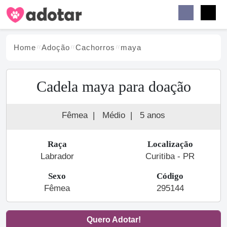
Buscar
Faceb
Instag
Menu
Home
Adoção
Cachorro
s
maya
Cadela maya para doação
Fêmea
|
Médio
|
5 anos
Raça
Localização
Labrador
Curitiba - PR
Sexo
Código
Fêmea
295144
Quero Adotar!