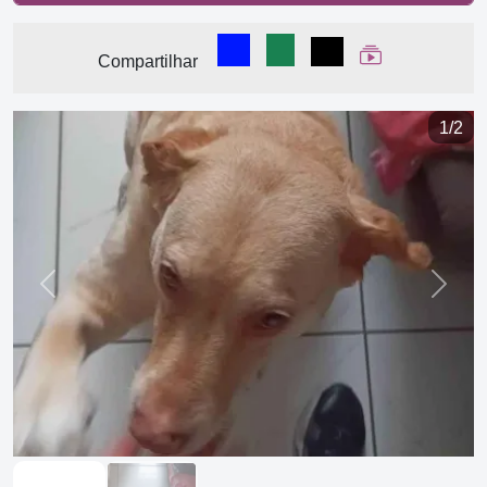
Compartilhar no Facebook
Compartilhar no WhatsA
Compartilhar
Ver Web Stor
Compartilhar
1/2
Previous
Next