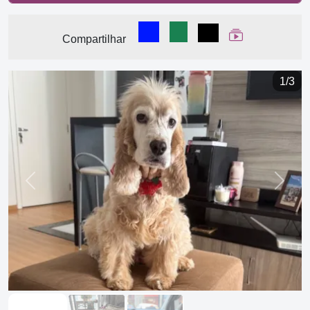
Compartilhar no Facebook
Compartilhar no WhatsA
Compartilhar
Ver Web Stor
Compartilhar
1/3
Previous
Next