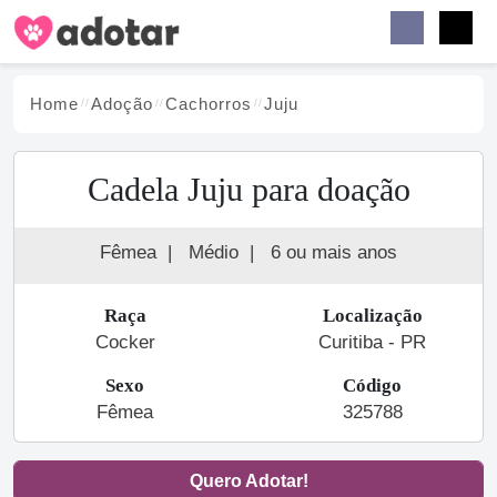
Buscar
Faceb
Instag
Menu
Home
Adoção
Cachorro
s
Juju
Cadela Juju para doação
Fêmea
|
Médio
|
6 ou mais anos
Raça
Localização
Cocker
Curitiba - PR
Sexo
Código
Fêmea
325788
Quero Adotar!