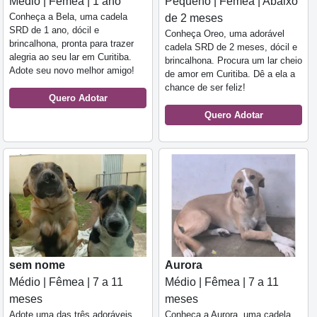
Médio | Fêmea | 1 ano
Pequeno | Fêmea | Abaixo
Conheça a Bela, uma cadela
de 2 meses
SRD de 1 ano, dócil e
Conheça Oreo, uma adorável
brincalhona, pronta para trazer
cadela SRD de 2 meses, dócil e
alegria ao seu lar em Curitiba.
brincalhona. Procura um lar cheio
Adote seu novo melhor amigo!
de amor em Curitiba. Dê a ela a
chance de ser feliz!
Quero Adotar
Quero Adotar
sem nome
Aurora
Médio | Fêmea | 7 a 11
Médio | Fêmea | 7 a 11
meses
meses
Adote uma das três adoráveis
Conheça a Aurora, uma cadela