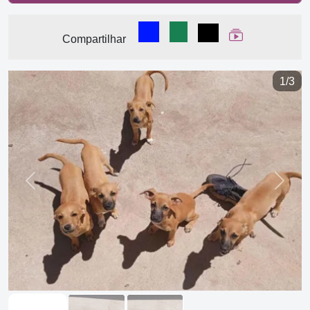
Compartilhar no Facebook
Compartilhar no WhatsA
Compartilhar
Ver Web Stor
Compartilhar
1/3
Previous
Next