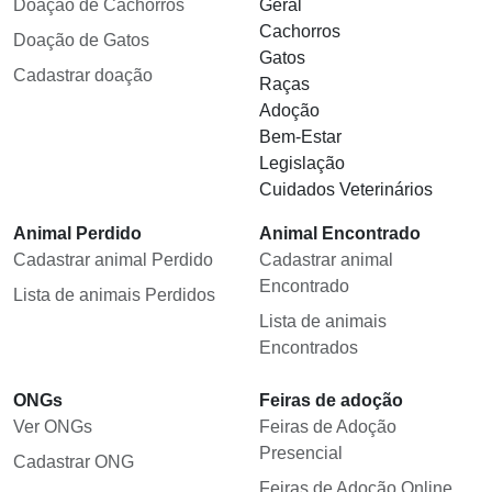
Doação de Cachorros
Geral
Cachorros
Doação de Gatos
Gatos
Cadastrar doação
Raças
Adoção
Bem-Estar
Legislação
Cuidados Veterinários
Animal Perdido
Animal Encontrado
Cadastrar animal Perdido
Cadastrar animal
Encontrado
Lista de animais Perdidos
Lista de animais
Encontrados
ONGs
Feiras de adoção
Ver ONGs
Feiras de Adoção
Presencial
Cadastrar ONG
Feiras de Adoção Online