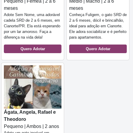
Pequeno | Fêmea | 2 a 6
Médio | Macho | 2 a 6
meses
meses
Adote Sem Nome, uma adorável
Conheça Fuligem, o gato SRD de
cadela SRD de 2 a 6 meses, em
2 a 6 meses, dócil e brincalhão,
Cianorte/PR. Ela está esperando
ideal para adoção em Cianorte.
por um lar amoroso. Faça a
Ele adora sociabilizar e é perfeito
diferença na vida dela!
para apartamentos.
Quero Adotar
Quero Adotar
Ágata, Angela, Rafael e
Theodoro
Pequeno | Ambos | 2 anos
Adote um gato incrível em