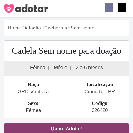
Buscar
Faceb
Instag
Menu
Home
Adoção
Cachorro
s
Sem nome
Cadela Sem nome para doação
Fêmea
|
Médio
|
2 a 6 meses
Raça
Localização
SRD-ViraLata
Cianorte - PR
Sexo
Código
Fêmea
326420
Quero Adotar!