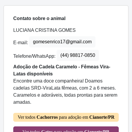
Contato sobre o animal
LUCIANA CRISTINA GOMES
gomesenrico17@gmail.com
E-mail:
(44) 98817-0850
Telefone/WhatsApp:
Adoção de Cadela Caramelo - Fêmeas Vira-
Latas disponíveis
Encontre uma doce companheira! Doamos
cadelas SRD-ViraLata fêmeas, com 2 a 6 meses.
Caramelos e adoráveis, todas prontas para serem
amadas.
Ver todos
Cachorros
para adoção em
Cianorte/PR
Ver todos
Gatos
para adoção em
Cianorte/PR