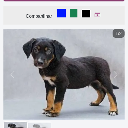
Compartilhar no Facebook
Compartilhar no WhatsA
Compartilhar
Ver Web Stor
Compartilhar
1/2
Previous
Next