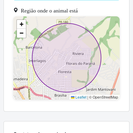
Região onde o animal está
+
−
Leaflet
|
© OpenStreetMap