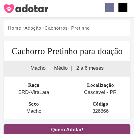
Buscar
Faceb
Instag
Menu
Home
Adoção
Cachorro
s
Pretinho
Cachorro Pretinho para doação
Macho
|
Médio
|
2 a 6 meses
Raça
Localização
SRD-ViraLata
Cascavel - PR
Sexo
Código
Macho
326866
Quero Adotar!