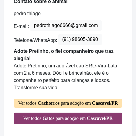
Contato sobre o animal
pedro thiago
pedrothiago6666@gmail.com
E-mail:
(91) 98605-3890
Telefone/WhatsApp:
Adote Pretinho, o fiel companheiro que traz
alegria!
Adote Pretinho, um adorável cão SRD-Vira-Lata
com 2 a 6 meses. Dócil e brincalhão, ele é o
companheiro perfeito para crianças e idosos.
Transforme sua vida!
Ver todos
Cachorros
para adoção em
Cascavel/PR
Ver todos
Gatos
para adoção em
Cascavel/PR