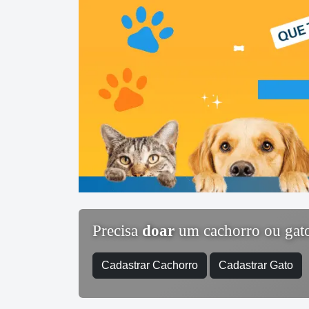
Precisa
doar
um cachorro ou gat
Cadastrar Cachorro
Cadastrar Gato