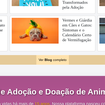
Transformados
pela Adoção
eu
Vermes e Giárdia
ato
em Cães e Gatos:
ue
Sintomas e o
Calendário Certo
de Vermifugação
Ver
Blog
completo
de Adoção e Doação de Anim
a vidas há mais de
15 anos
. Nossa plataforma nasceu c