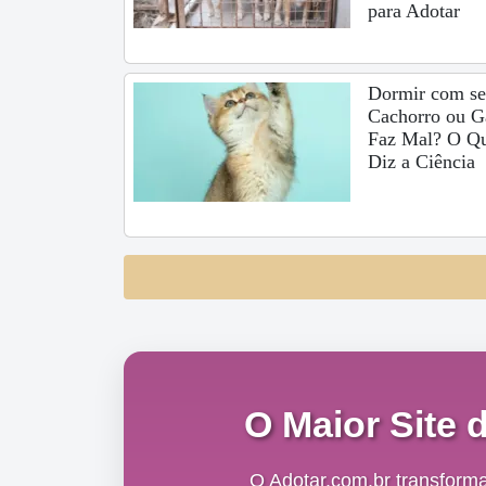
para Adotar
Dormir com s
Cachorro ou G
Faz Mal? O Q
Diz a Ciência
O Maior Site 
O Adotar.com.br transform