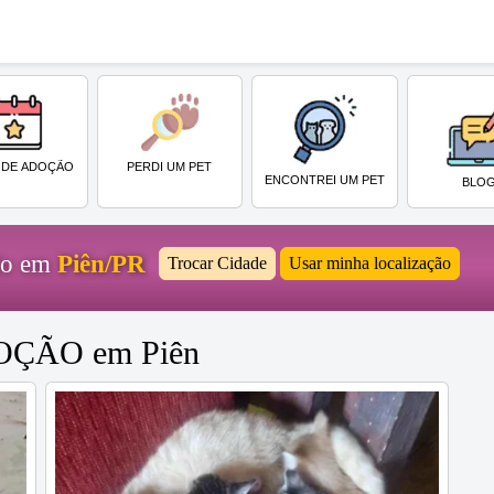
PERDI UM PET
 DE ADOÇÃO
ENCONTREI UM PET
BLO
ido em
Piên/PR
Trocar Cidade
Usar minha localização
ADOÇÃO em Piên