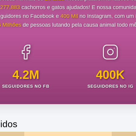
e
277,883
cachorros e gatos ajudados! E nossa comunida
guidores no Facebook e
400 Mil
no Instagram, com um i
6 Milhões
de pessoas lutando pela causa animal todo mê
4.2M
400K
SEGUIDORES NO FB
SEGUIDORES NO IG
idos