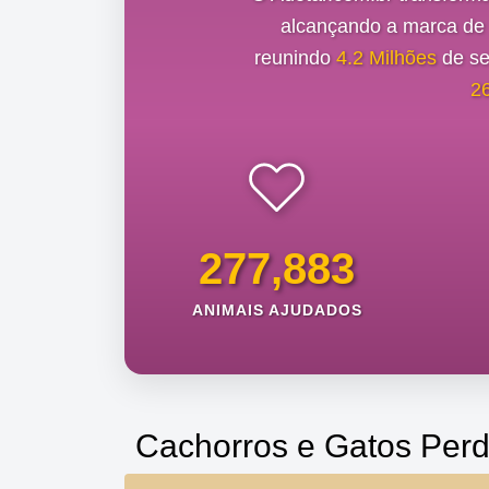
alcançando a marca d
reunindo
4.2 Milhões
de se
2
277,883
ANIMAIS AJUDADOS
Cachorros e Gatos Perd