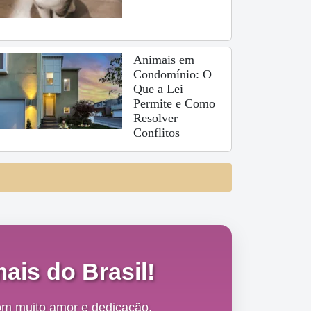
Animais em
Condomínio: O
Que a Lei
Permite e Como
Resolver
Conflitos
ais do Brasil!
om muito amor e dedicação,