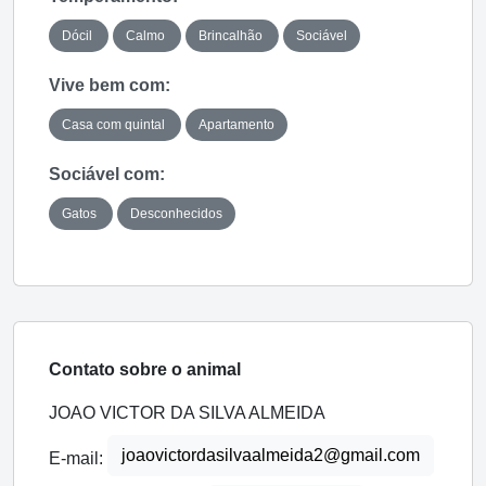
Dócil
Calmo
Brincalhão
Sociável
Vive bem com:
Casa com quintal
Apartamento
Sociável com:
Gatos
Desconhecidos
Contato sobre o animal
JOAO VICTOR DA SILVA ALMEIDA
joaovictordasilvaalmeida2@gmail.com
E-mail: