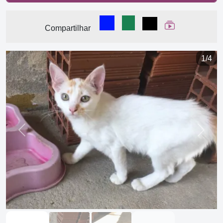
Compartilhar no Facebook
Compartilhar no WhatsA
Compartilhar
Ver Web Stor
Compartilhar
1/4
Previous
Next