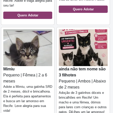
Recife. Adote e traga alegria para
seu lar!
Quero Adotar
Quero Adotar
Mimiu
ainda não tem nome são
Pequeno | Fêmea | 2 a 6
3 filhotes
meses
Pequeno | Ambos | Abaixo
Adote a Mimiu, uma gatinha SRD
de 2 meses
de 2 meses, dócil e brincalhona.
Adoção de 3 gatinhos dóceis e
Ela é perfeita para apartamentos
brincalhões em Recife! Um
e busca um lar amoroso em
macho e uma fêmea, ótimos
Recife. Leve alegria para sua
para lares com crianças e outros
vida!
gatos. Dê-lhes um lar amoroso!