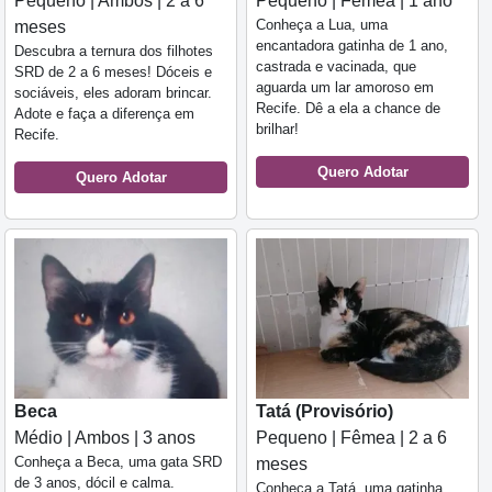
Pequeno | Ambos | 2 a 6
Pequeno | Fêmea | 1 ano
Conheça a Lua, uma
meses
encantadora gatinha de 1 ano,
Descubra a ternura dos filhotes
castrada e vacinada, que
SRD de 2 a 6 meses! Dóceis e
aguarda um lar amoroso em
sociáveis, eles adoram brincar.
Recife. Dê a ela a chance de
Adote e faça a diferença em
brilhar!
Recife.
Quero Adotar
Quero Adotar
Beca
Tatá (Provisório)
Médio | Ambos | 3 anos
Pequeno | Fêmea | 2 a 6
Conheça a Beca, uma gata SRD
meses
de 3 anos, dócil e calma.
Conheça a Tatá, uma gatinha