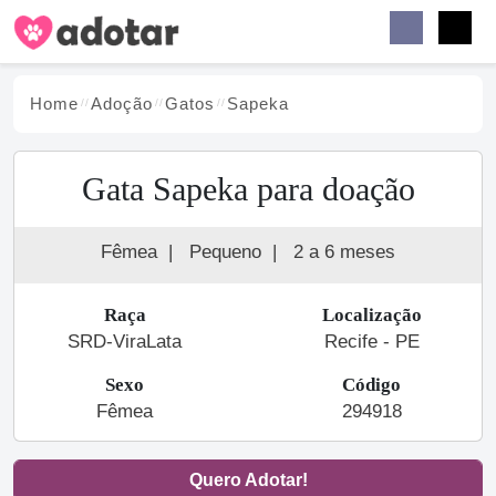
Buscar
Faceb
Instag
Menu
Home
Adoção
Gato
s
Sapeka
Gata Sapeka para doação
Fêmea
|
Pequeno
|
2 a 6 meses
Raça
Localização
SRD-ViraLata
Recife - PE
Sexo
Código
Fêmea
294918
Quero Adotar!