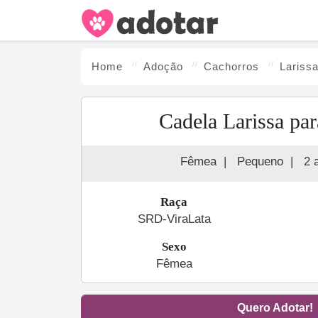
Home
Adoção
Cachorro
s
Lariss
Cadela Larissa pa
Fêmea
|
Pequeno
|
2 
Raça
SRD-ViraLata
Sexo
Fêmea
Quero Adotar!