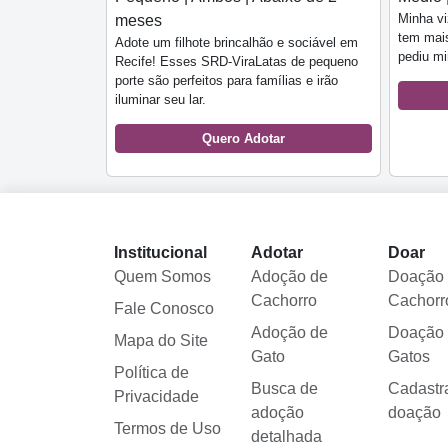
Minha vi
meses
tem mais
Adote um filhote brincalhão e sociável em
pediu mi
Recife! Esses SRD-ViraLatas de pequeno
porte são perfeitos para famílias e irão
iluminar seu lar.
Quero Adotar
Institucional
Adotar
Doar
Quem Somos
Adoção de
Doação
Cachorro
Cachorr
Fale Conosco
Adoção de
Doação
Mapa do Site
Gato
Gatos
Política de
Busca de
Cadastr
Privacidade
adoção
doação
Termos de Uso
detalhada