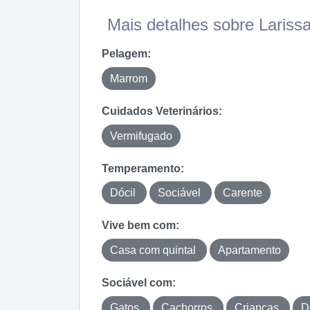
Mais detalhes sobre Larissa
Pelagem:
Marrom
Cuidados Veterinários:
Vermifugado
Temperamento:
Dócil
Sociável
Carente
Vive bem com:
Casa com quintal
Apartamento
Sociável com:
Gatos
Cachorros
Crianças
D