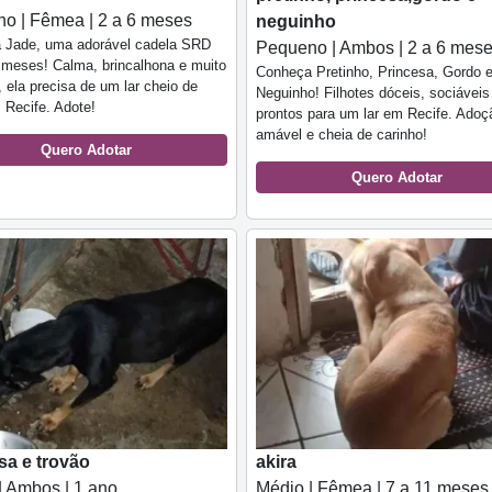
o | Fêmea | 2 a 6 meses
neguinho
 Jade, uma adorável cadela SRD
Pequeno | Ambos | 2 a 6 mes
 meses! Calma, brincalhona e muito
Conheça Pretinho, Princesa, Gordo 
, ela precisa de um lar cheio de
Neguinho! Filhotes dóceis, sociáveis
Recife. Adote!
prontos para um lar em Recife. Adoç
amável e cheia de carinho!
Quero Adotar
Quero Adotar
sa e trovão
akira
| Ambos | 1 ano
Médio | Fêmea | 7 a 11 meses