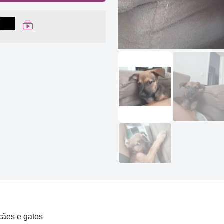
lhar no Facebook
partilhar no WhatsApp
Compartilhar
Ver Web Story
cães e gatos