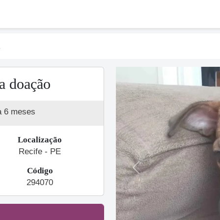
a
ra doação
a 6 meses
Localização
Recife - PE
Código
Previous
294070