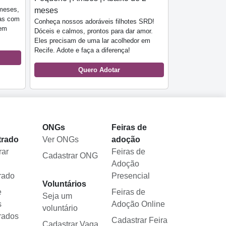
meses,
meses
ias com
Conheça nossos adoráveis filhotes SRD!
 em
Dóceis e calmos, prontos para dar amor.
Eles precisam de uma lar acolhedor em
Recife. Adote e faça a diferença!
Quero Adotar
l
ONGs
Feiras de
trado
Ver ONGs
adoção
rar
Feiras de
Cadastrar ONG
Adoção
rado
Presencial
Voluntários
e
Feiras de
Seja um
s
Adoção Online
voluntário
rados
Cadastrar Feira
Cadastrar Vaga