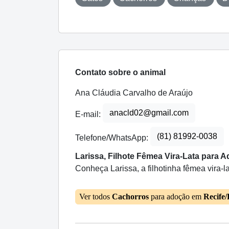
Contato sobre o animal
Ana Cláudia Carvalho de Araújo
anacld02@gmail.com
E-mail:
(81) 81992-0038
Telefone/WhatsApp:
Larissa, Filhote Fêmea Vira-Lata para 
Conheça Larissa, a filhotinha fêmea vira-l
Ver todos
Cachorros
para adoção em
Recife