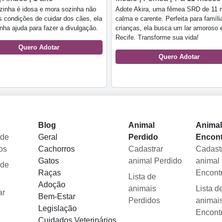
zinha é idosa e mora sozinha não
Adote Akira, uma fêmea SRD de 11 
 condições de cuidar dos cães, ela
calma e carente. Perfeita para famíl
nha ajuda para fazer a divulgação.
crianças, ela busca um lar amoroso
Recife. Transforme sua vida!
Quero Adotar
Quero Adotar
Blog
Animal
Anima
 de
Geral
Perdido
Encon
os
Cachorros
Cadastrar
Cadast
Gatos
animal Perdido
animal
 de
Raças
Encont
Lista de
Adoção
animais
Lista d
ar
Bem-Estar
Perdidos
animai
Legislação
Encont
Cuidados Veterinários