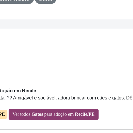
Adoção em Recife
ata! ?? Amigável e sociável, adora brincar com cães e gatos. D
/PE
Ver todos
Gatos
para adoção em
Recife/PE