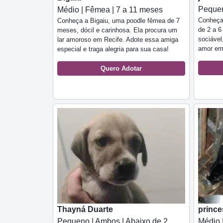
Pequen
Médio | Fêmea | 7 a 11 meses
Conheça
Conheça a Bigaiu, uma poodle fêmea de 7
de 2 a 6
meses, dócil e carinhosa. Ela procura um
sociável
lar amoroso em Recife. Adote essa amiga
amor em 
especial e traga alegria para sua casa!
Quero Adotar
Thayná Duarte
prince
Pequeno | Ambos | Abaixo de 2
Médio 