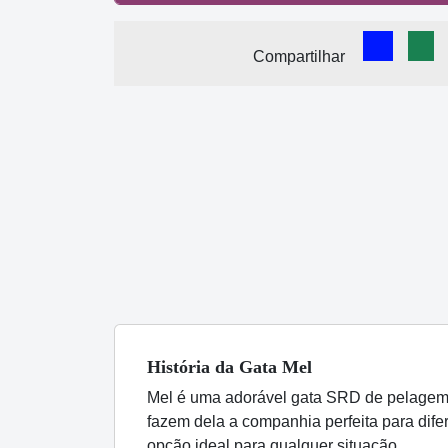
Comparti
Com
Compartilhar
História
da Gata
Mel
Mel é uma adorável gata SRD de pelagem
fazem dela a companhia perfeita para dife
opção ideal para qualquer situação.