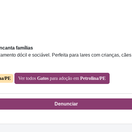
ncanta famílias
ento dócil e sociável. Perfeita para lares com crianças, cães 
ina/PE
Ver todos
Gatos
para adoção em
Petrolina/PE
Denunciar