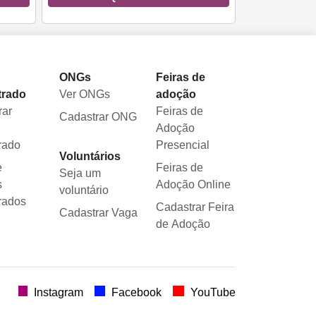
l
ONGs
Feiras de
trado
Ver ONGs
adoção
rar
Feiras de
Cadastrar ONG
Adoção
rado
Presencial
Voluntários
e
Feiras de
Seja um
s
Adoção Online
voluntário
rados
Cadastrar Feira
Cadastrar Vaga
de Adoção
.
Instagram
Facebook
YouTube