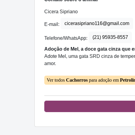
Cicera Sipriano
cicerasipriano116@gmail.com
E-mail:
(21) 95935-8557
Telefone/WhatsApp:
Adoção de Mel, a doce gata cinza que e
Adote Mel, uma gata SRD cinza de temperam
amor.
Ver todos
Cachorros
para adoção em
Petrol