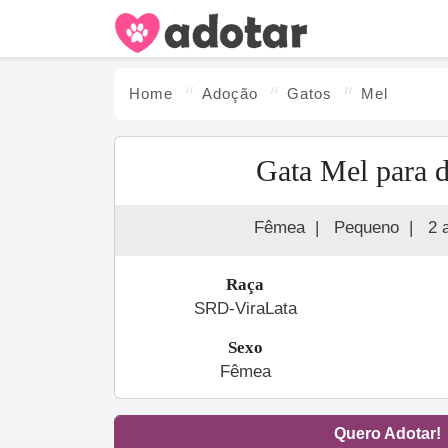
Home
Adoção
Gato
s
Mel
Gata Mel para 
Fêmea
|
Pequeno
|
2 
Raça
SRD-ViraLata
Sexo
Fêmea
Quero Adotar!