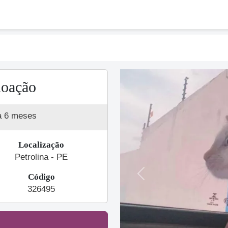
doação
a 6 meses
Localização
Petrolina - PE
Código
Previous
326495