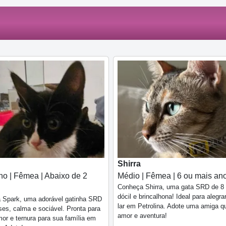
Shirra
o | Fêmea | Abaixo de 2
Médio | Fêmea | 6 ou mais an
Conheça Shirra, uma gata SRD de 8
dócil e brincalhona! Ideal para alegra
 Spark, uma adorável gatinha SRD
lar em Petrolina. Adote uma amiga q
es, calma e sociável. Pronta para
amor e aventura!
mor e ternura para sua família em