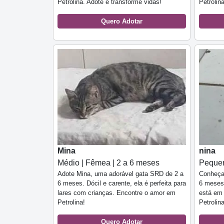
Petrolina. Adote e transforme vidas!
Petrolin
Quero Adotar
Mina
nina
Médio | Fêmea | 2 a 6 meses
Pequen
Adote Mina, uma adorável gata SRD de 2 a
Conheça 
6 meses. Dócil e carente, ela é perfeita para
6 meses,
lares com crianças. Encontre o amor em
está em
Petrolina!
Petrolin
Quero Adotar