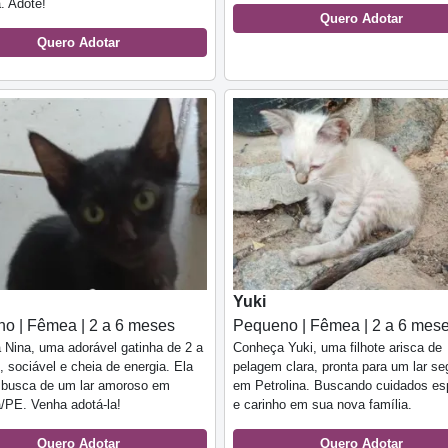
a. Adote!
Quero Adotar
Quero Adotar
Yuki
o | Fêmea | 2 a 6 meses
Pequeno | Fêmea | 2 a 6 mes
Nina, uma adorável gatinha de 2 a
Conheça Yuki, uma filhote arisca de
 sociável e cheia de energia. Ela
pelagem clara, pronta para um lar se
 busca de um lar amoroso em
em Petrolina. Buscando cuidados es
a/PE. Venha adotá-la!
e carinho em sua nova família.
Quero Adotar
Quero Adotar