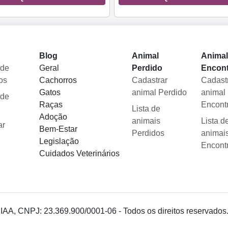
Blog
Animal
Anima
 de
Geral
Perdido
Encon
os
Cachorros
Cadastrar
Cadast
Gatos
animal Perdido
animal
 de
Raças
Encont
Lista de
Adoção
animais
Lista d
ar
Bem-Estar
Perdidos
animai
Legislação
Encont
Cuidados Veterinários
 IAA, CNPJ: 23.369.900/0001-06 - Todos os direitos reservados