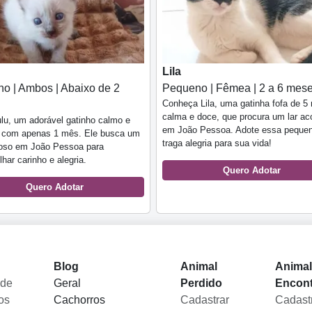
Lila
o | Ambos | Abaixo de 2
Pequeno | Fêmea | 2 a 6 mes
Conheça Lila, uma gatinha fofa de 5
calma e doce, que procura um lar ac
lu, um adorável gatinho calmo e
em João Pessoa. Adote essa peque
l com apenas 1 mês. Ele busca um
traga alegria para sua vida!
roso em João Pessoa para
lhar carinho e alegria.
Quero Adotar
Quero Adotar
Blog
Animal
Anima
 de
Geral
Perdido
Encon
os
Cachorros
Cadastrar
Cadast