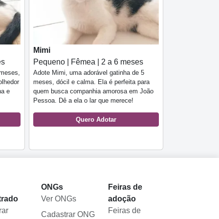
Mimi
es
Pequeno | Fêmea | 2 a 6 meses
 meses,
Adote Mimi, uma adorável gatinha de 5
olhedor
meses, dócil e calma. Ela é perfeita para
na e
quem busca companhia amorosa em João
Pessoa. Dê a ela o lar que merece!
Quero Adotar
l
ONGs
Feiras de
trado
Ver ONGs
adoção
rar
Feiras de
Cadastrar ONG