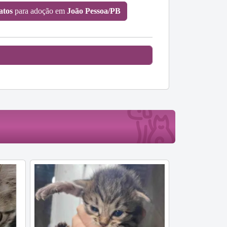
atos
para adoção em
João Pessoa/PB