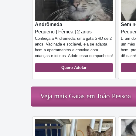
Andrômeda
Sem 
Pequeno | Fêmea | 2 anos
Pequen
Conheça a Andrômeda, uma gata SRD de 2
E um dos
anos. Vacinada e sociável, ela se adapta
um mês 
bem a apartamentos e convive com
bem, pre
crianças e idosos. Adote essa companheira!
dê carin
Quero Adotar
Veja mais Gatas em João Pessoa