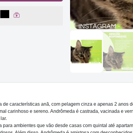
lhar no Facebook
partilhar no WhatsApp
Compartilhar
Ver Web Story
de características anã
, com pelagem cinza e apenas 2 anos de
l carinhoso e sereno. Andrômeda é castrada, vacinada e verm
lar.
a para ambientes que vão desde casas com quintal até apartame
idosos. Além disso, Andrômeda é amistosa com desconhecidos,