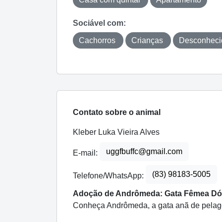
Sociável com:
Cachorros
Crianças
Desconhec
Contato sobre o animal
Kleber Luka Vieira Alves
uggfbuffc@gmail.com
E-mail:
(83) 98183-5005
Telefone/WhatsApp:
Adoção de Andrômeda: Gata Fêmea Dóci
Conheça Andrômeda, a gata anã de pelagem c