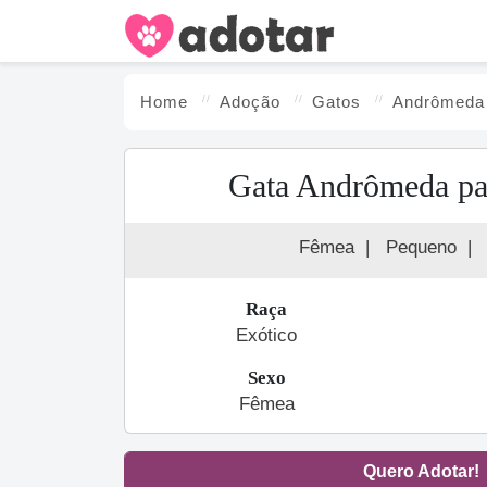
Home
Adoção
Gato
s
Andrômeda
Gata Andrômeda pa
Fêmea
|
Pequeno
|
Raça
Exótico
Sexo
Fêmea
Quero Adotar!