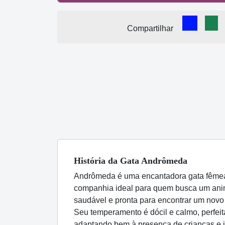
Comparti
Com
Compartilhar
História
da Gata
Andrômeda
Andrômeda é uma encantadora gata fêmea 
companhia ideal para quem busca um anima
saudável e pronta para encontrar um novo 
Seu temperamento é dócil e calmo, perfeit
adaptando bem à presença de crianças e 