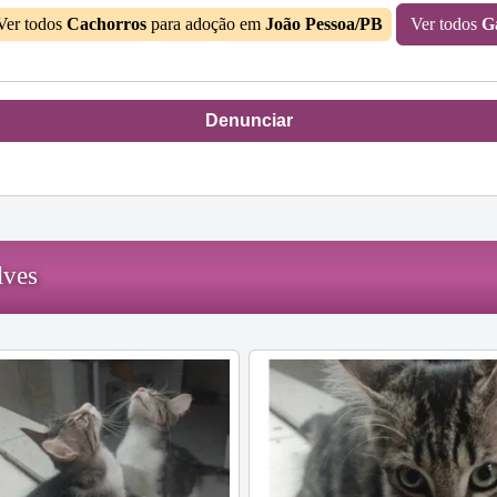
Ver todos
Cachorros
para adoção em
João Pessoa/PB
Ver todos
G
Denunciar
lves