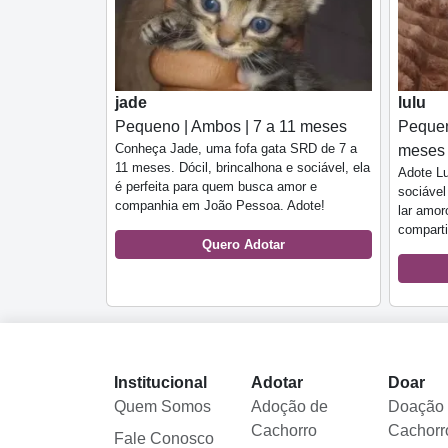
jade
lulu
Pequeno | Ambos | 7 a 11 meses
Pequen
Conheça Jade, uma fofa gata SRD de 7 a
meses
11 meses. Dócil, brincalhona e sociável, ela
Adote Lu
é perfeita para quem busca amor e
sociáve
companhia em João Pessoa. Adote!
lar amo
comparti
Quero Adotar
Institucional
Adotar
Doar
Quem Somos
Adoção de
Doação
Cachorro
Cachorr
Fale Conosco