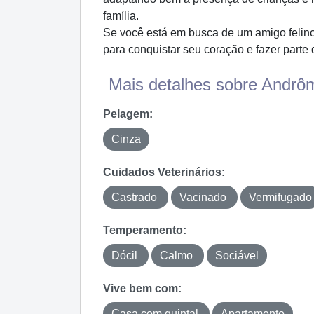
família.
Se você está em busca de um amigo felino 
para conquistar seu coração e fazer parte
Mais detalhes sobre Andrôm
Pelagem:
Cinza
Cuidados Veterinários:
Castrado
Vacinado
Vermifugado
Temperamento:
Dócil
Calmo
Sociável
Vive bem com:
Casa com quintal
Apartamento