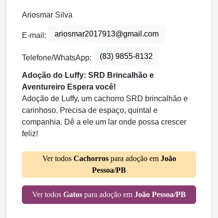
Ariosmar Silva
ariosmar2017913@gmail.com
E-mail:
(83) 9855-8132
Telefone/WhatsApp:
Adoção do Luffy: SRD Brincalhão e
Aventureiro Espera você!
Adoção de Luffy, um cachorro SRD brincalhão e
carinhoso. Precisa de espaço, quintal e
companhia. Dê a ele um lar onde possa crescer
feliz!
Ver todos
Cachorros
para adoção em
João
Pessoa/PB
Ver todos
Gatos
para adoção em
João Pessoa/PB