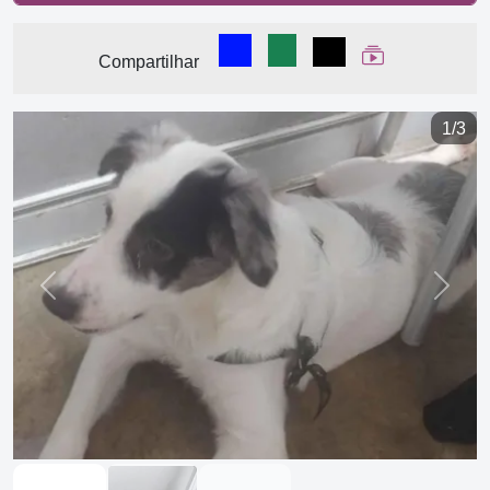
Compartilhar no Facebook
Compartilhar no WhatsA
Compartilhar
Ver Web Stor
Compartilhar
1/3
Previous
Next