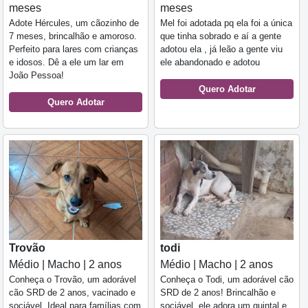
meses
meses
Adote Hércules, um cãozinho de
Mel foi adotada pq ela foi a única
7 meses, brincalhão e amoroso.
que tinha sobrado e aí a gente
Perfeito para lares com crianças
adotou ela , já leão a gente viu
e idosos. Dê a ele um lar em
ele abandonado e adotou
João Pessoa!
Quero Adotar
Quero Adotar
Trovão
todi
Médio | Macho | 2 anos
Médio | Macho | 2 anos
Conheça o Trovão, um adorável
Conheça o Todi, um adorável cão
cão SRD de 2 anos, vacinado e
SRD de 2 anos! Brincalhão e
sociável. Ideal para famílias com
sociável, ele adora um quintal e