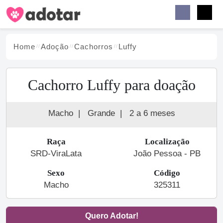
Buscar
Faceb
Instag
Menu
Home
Adoção
Cachorro
s
Luffy
Cachorro Luffy para doação
Macho
|
Grande
|
2 a 6 meses
Raça
Localização
SRD-ViraLata
João Pessoa - PB
Sexo
Código
Macho
325311
Quero Adotar!