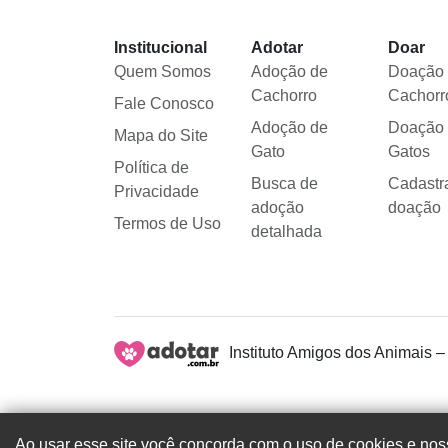
Institucional
Adotar
Doar
Quem Somos
Adoção de
Doação
Cachorro
Cachorr
Fale Conosco
Adoção de
Doação
Mapa do Site
Gato
Gatos
Política de
Busca de
Cadastr
Privacidade
adoção
doação
Termos de Uso
detalhada
Instituto Amigos dos Animais –
Ao usar esse site você concorda com o uso de cookies e noss