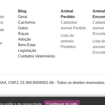
Blog
Animal
Anima
 de
Geral
Perdido
Encon
os
Cachorros
Cadastrar
Cadast
Gatos
animal Perdido
animal
 de
Raças
Encont
Lista de
Adoção
animais
Lista d
ar
Bem-Estar
Perdidos
animai
Legislação
Encont
Cuidados Veterinários
 IAA, CNPJ: 23.369.900/0001-06 - Todos os direitos reservados
a política de privacidade.
Continuar no site