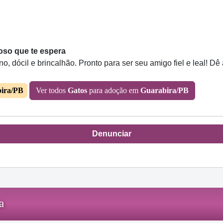
oso que te espera
, dócil e brincalhão. Pronto para ser seu amigo fiel e leal! Dê
ira/PB
Ver todos
Gatos
para adoção em
Guarabira/PB
Denunciar
a