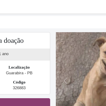
a doação
1 ano
Localização
Guarabira - PB
Código
Previous
326883