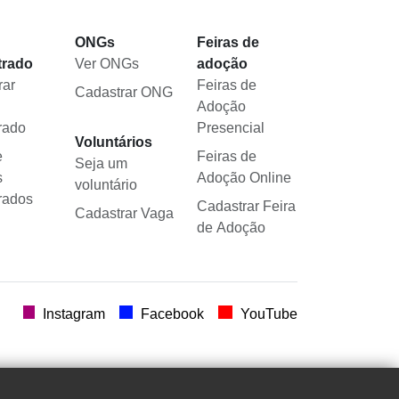
l
ONGs
Feiras de
trado
Ver ONGs
adoção
rar
Feiras de
Cadastrar ONG
Adoção
rado
Presencial
Voluntários
e
Feiras de
Seja um
s
Adoção Online
voluntário
rados
Cadastrar Feira
Cadastrar Vaga
de Adoção
.
Instagram
Facebook
YouTube