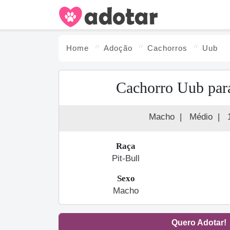
Home
Adoção
Cachorro
s
Uub
Cachorro Uub par
Macho
|
Médio
|
Raça
Pit-Bull
Sexo
Macho
Quero Adotar!