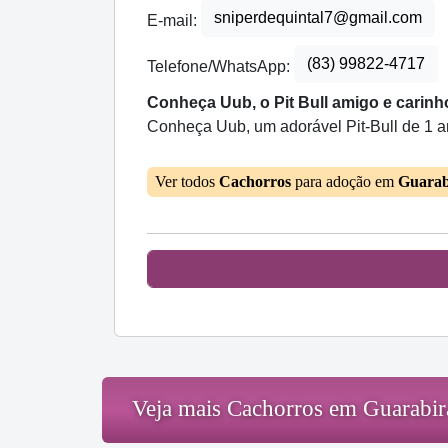
sniperdequintal7@gmail.com
E-mail:
(83) 99822-4717
Telefone/WhatsApp:
Conheça Uub, o Pit Bull amigo e carinh
Conheça Uub, um adorável Pit-Bull de 1 ano
Ver todos
Cachorros
para adoção em
Guarab
Veja mais Cachorros em Guarabir