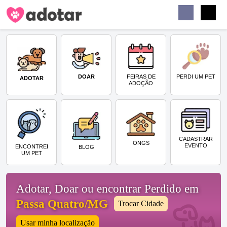
Buscar
Faceb
Instag
Menu
DOAR
PERDI UM PET
FEIRAS DE
ADOTAR
ADOÇÃO
CADASTRAR
ONGS
EVENTO
ENCONTREI
BLOG
UM PET
Adotar, Doar ou encontrar Perdido em
Passa Quatro/MG
Trocar Cidade
Usar minha localização