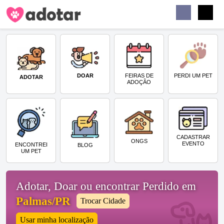
Buscar
Faceb
Instag
Menu
DOAR
PERDI UM PET
FEIRAS DE
ADOTAR
ADOÇÃO
CADASTRAR
ONGS
EVENTO
ENCONTREI
BLOG
UM PET
Adotar, Doar ou encontrar Perdido em
Palmas/PR
Trocar Cidade
Usar minha localização