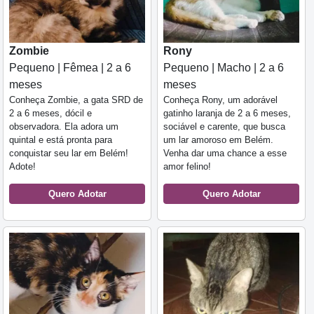
Zombie
Rony
Pequeno | Fêmea | 2 a 6
Pequeno | Macho | 2 a 6
meses
meses
Conheça Zombie, a gata SRD de
Conheça Rony, um adorável
2 a 6 meses, dócil e
gatinho laranja de 2 a 6 meses,
observadora. Ela adora um
sociável e carente, que busca
quintal e está pronta para
um lar amoroso em Belém.
conquistar seu lar em Belém!
Venha dar uma chance a esse
Adote!
amor felino!
Quero Adotar
Quero Adotar