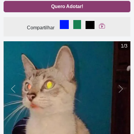
Quero Adotar!
Compartilhar no Facebook
Compartilhar no WhatsA
Compartilhar
Ver Web Stor
Compartilhar
1/3
Previous
Next