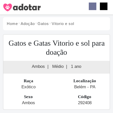
Buscar
Faceb
Instag
Menu
Home
Adoção
Gato
s
Vitorio e sol
Gatos e Gatas Vitorio e sol para
doação
Ambos
|
Médio
|
1 ano
Raça
Localização
Exótico
Belém - PA
Sexo
Código
Ambos
292408