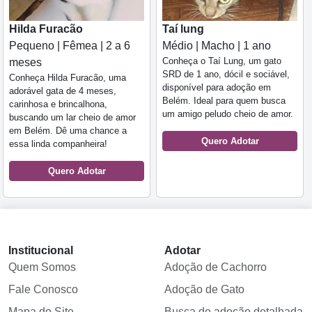
Hilda Furacão
Taí lung
Pequeno | Fêmea | 2 a 6
Médio | Macho | 1 ano
Conheça o Taí Lung, um gato
meses
SRD de 1 ano, dócil e sociável,
Conheça Hilda Furacão, uma
disponível para adoção em
adorável gata de 4 meses,
Belém. Ideal para quem busca
carinhosa e brincalhona,
um amigo peludo cheio de amor.
buscando um lar cheio de amor
em Belém. Dê uma chance a
Quero Adotar
essa linda companheira!
Quero Adotar
Institucional
Adotar
Quem Somos
Adoção de Cachorro
Fale Conosco
Adoção de Gato
Mapa do Site
Busca de adoção detalhada