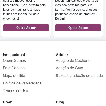
de 2 a 6 meses, dócil e
Dóceis, brincalhões e sociáveis,
brincalhona! Ela é perfeita para
eles são perfeitos para sua
lares com quintal e amigos
família. Venha conhecer esses
felinos em Belém. Ajude a
pequenos cheios de amor em
encontrá-la!
Belém!
Quero Adotar
Quero Adotar
Institucional
Adotar
Quem Somos
Adoção de Cachorro
Fale Conosco
Adoção de Gato
Mapa do Site
Busca de adoção detalhada
Política de Privacidade
Termos de Uso
Doar
Blog