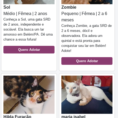
Sol
Zombie
Médio | Fêmea | 2 anos
Pequeno | Fêmea | 2 a 6
Conheça a Sol, uma gata SRD
meses
de 2 anos, independente e
Conheça Zombie, a gata SRD de
sociável. Ela busca um lar
2 a 6 meses, dócil e
amoroso em Belém/PA. Dê uma
observadora. Ela adora um
chance a essa fofura!
quintal e está pronta para
conquistar seu lar em Belém!
Quero Adotar
Adote!
Quero Adotar
Hilda Furacão
maria isabel