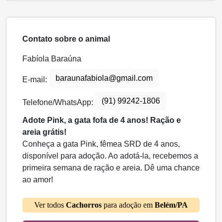
Contato sobre o animal
Fabíola Baraúna
baraunafabiola@gmail.com
E-mail:
(91) 99242-1806
Telefone/WhatsApp:
Adote Pink, a gata fofa de 4 anos! Ração e
areia grátis!
Conheça a gata Pink, fêmea SRD de 4 anos,
disponível para adoção. Ao adotá-la, recebemos a
primeira semana de ração e areia. Dê uma chance
ao amor!
Ver todos
Cachorros
para adoção em
Belém/PA