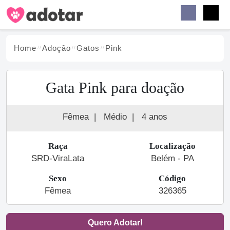
Buscar
Faceb
Instag
Menu
Home
Adoção
Gato
s
Pink
Gata Pink para doação
Fêmea
|
Médio
|
4 anos
Raça
Localização
SRD-ViraLata
Belém - PA
Sexo
Código
Fêmea
326365
Quero Adotar!