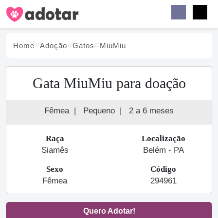
Buscar
Faceb
Instag
Menu
Home
Adoção
Gato
s
MiuMiu
Gata MiuMiu para doação
Fêmea
|
Pequeno
|
2 a 6 meses
Raça
Localização
Siamês
Belém - PA
Sexo
Código
Fêmea
294961
Quero Adotar!