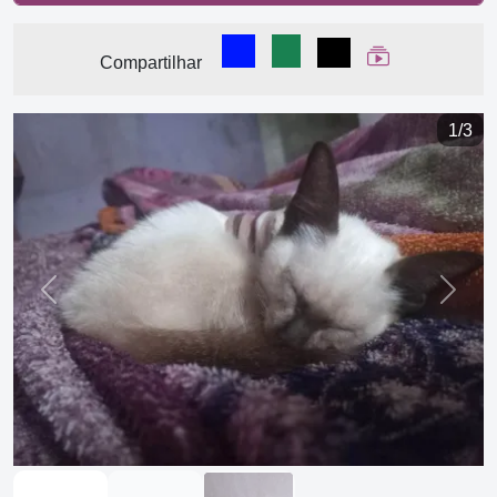
Compartilhar no Facebook
Compartilhar no WhatsA
Compartilhar
Ver Web Stor
Compartilhar
1/3
Previous
Next