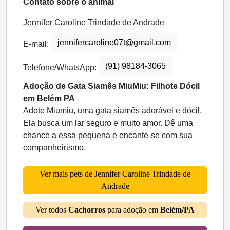
Contato sobre o animal
Jennifer Caroline Trindade de Andrade
jennifercaroline07t@gmail.com
E-mail:
(91) 98184-3065
Telefone/WhatsApp:
Adoção de Gata Siamês MiuMiu: Filhote Dócil
em Belém PA
Adote Miumiu, uma gata siamês adorável e dócil.
Ela busca um lar seguro e muito amor. Dê uma
chance a essa pequena e encante-se com sua
companheirismo.
Ver mais pets de Jennifer Caroline Trindade de
Andrade
Ver todos
Cachorros
para adoção em
Belém/PA