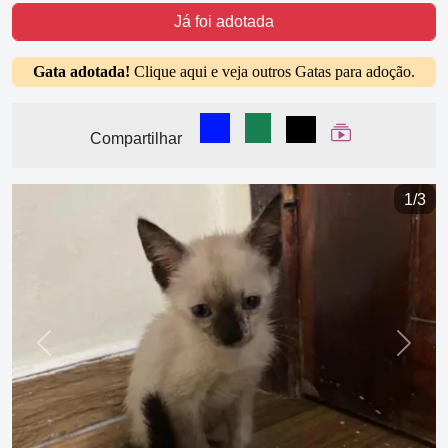
Já foi adotada
Gata adotada!
Clique aqui e veja outros Gatas para adoção.
Compartilhar no Facebook
Compartilhar no WhatsA
Compartilhar
Ver Web Stor
Compartilhar
1/3
Previous
Next