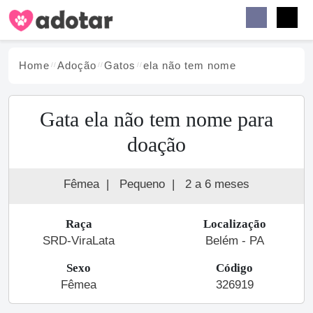
Buscar
Faceb
Instag
Menu
Home
Adoção
Gato
s
ela não tem nome
Gata ela não tem nome para
doação
Fêmea
|
Pequeno
|
2 a 6 meses
Raça
Localização
SRD-ViraLata
Belém - PA
Sexo
Código
Fêmea
326919