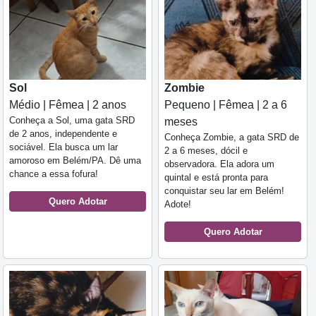
Sol
Zombie
Médio | Fêmea | 2 anos
Pequeno | Fêmea | 2 a 6
Conheça a Sol, uma gata SRD
meses
de 2 anos, independente e
Conheça Zombie, a gata SRD de
sociável. Ela busca um lar
2 a 6 meses, dócil e
amoroso em Belém/PA. Dê uma
observadora. Ela adora um
chance a essa fofura!
quintal e está pronta para
conquistar seu lar em Belém!
Quero Adotar
Adote!
Quero Adotar