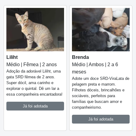
Liliht
Brenda
Médio | Fêmea | 2 anos
Médio | Ambos | 2 a 6
Adoção da adorável Liliht, uma
meses
gata SRD fêmea de 2 anos.
Adote um doce SRD-ViraLata de
Super dócil, ama carinho e
pelagem preta e marrom.
explorar o quintal. Dê um lar a
Filhotes dóceis, brincalhões e
essa companheira encantadora!
sociáveis, perfeitos para
famílias que buscam amor e
Já foi adotada
companheirismo.
Já foi adotada