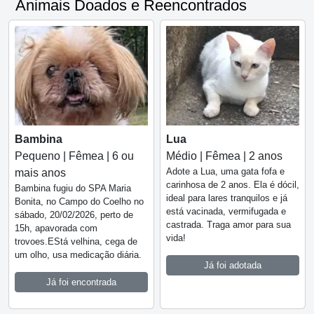
Animais Doados e Reencontrados
Lua
Bambina
Médio | Fêmea | 2 anos
Pequeno | Fêmea | 6 ou
Adote a Lua, uma gata fofa e
mais anos
carinhosa de 2 anos. Ela é dócil,
Bambina fugiu do SPA Maria
ideal para lares tranquilos e já
Bonita, no Campo do Coelho no
está vacinada, vermifugada e
sábado, 20/02/2026, perto de
castrada. Traga amor para sua
15h, apavorada com
vida!
trovoes.EStá velhina, cega de
um olho, usa medicação diária.
Já foi adotada
Já foi encontrada