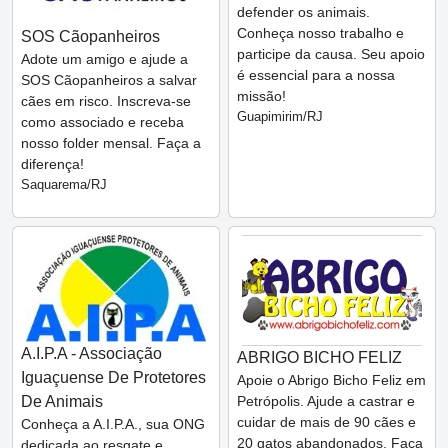
defender os animais.
Conheça nosso trabalho e
SOS Cãopanheiros
participe da causa. Seu apoio
Adote um amigo e ajude a
é essencial para a nossa
SOS Cãopanheiros a salvar
missão!
cães em risco. Inscreva-se
Guapimirim/RJ
como associado e receba
nosso folder mensal. Faça a
diferença!
Saquarema/RJ
A.I.P.A - Associação
ABRIGO BICHO FELIZ
Iguaçuense De Protetores
Apoie o Abrigo Bicho Feliz em
De Animais
Petrópolis. Ajude a castrar e
cuidar de mais de 90 cães e
Conheça a A.I.P.A., sua ONG
20 gatos abandonados. Faça
dedicada ao resgate e