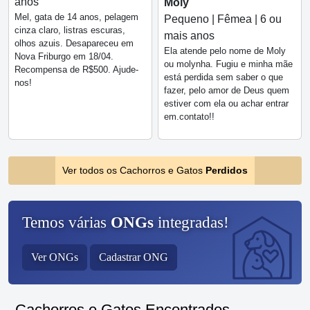
anos
Moly
Mel, gata de 14 anos, pelagem
Pequeno | Fêmea | 6 ou
cinza claro, listras escuras,
mais anos
olhos azuis. Desapareceu em
Ela atende pelo nome de Moly
Nova Friburgo em 18/04.
ou molynha. Fugiu e minha mãe
Recompensa de R$500. Ajude-
está perdida sem saber o que
nos!
fazer, pelo amor de Deus quem
estiver com ela ou achar entrar
em.contato!!
Ver todos os Cachorros e Gatos
Perdidos
Temos várias
ONGs
integradas!
Ver ONGs
Cadastrar ONG
Cachorros e Gatos Encontrados