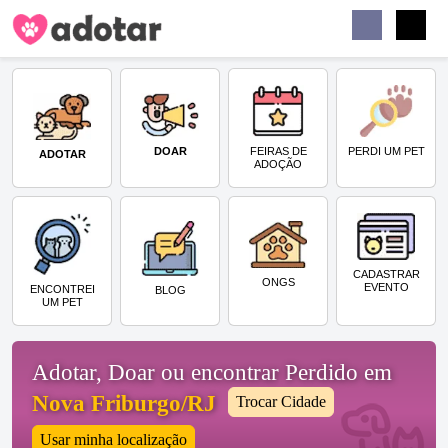
Buscar
Faceb
Instag
Menu
DOAR
PERDI UM PET
FEIRAS DE
ADOTAR
ADOÇÃO
CADASTRAR
ONGS
EVENTO
ENCONTREI
BLOG
UM PET
Adotar, Doar ou encontrar Perdido em
Nova Friburgo/RJ
Trocar Cidade
Usar minha localização