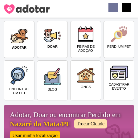
Buscar
Faceb
Instag
Menu
DOAR
PERDI UM PET
FEIRAS DE
ADOTAR
ADOÇÃO
CADASTRAR
ONGS
EVENTO
ENCONTREI
BLOG
UM PET
Adotar, Doar ou encontrar Perdido em
Nazaré da Mata/PE
Trocar Cidade
Usar minha localização