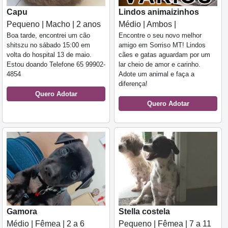
Capu
Lindos animaizinhos
Pequeno | Macho | 2 anos
Médio | Ambos |
Boa tarde, encontrei um cão
Encontre o seu novo melhor
shitszu no sábado 15:00 em
amigo em Sorriso MT! Lindos
volta do hospital 13 de maio.
cães e gatas aguardam por um
Estou doando Telefone 65 99902-
lar cheio de amor e carinho.
4854
Adote um animal e faça a
diferença!
Quero Adotar
Quero Adotar
Gamora
Stella costela
Médio | Fêmea | 2 a 6
Pequeno | Fêmea | 7 a 11