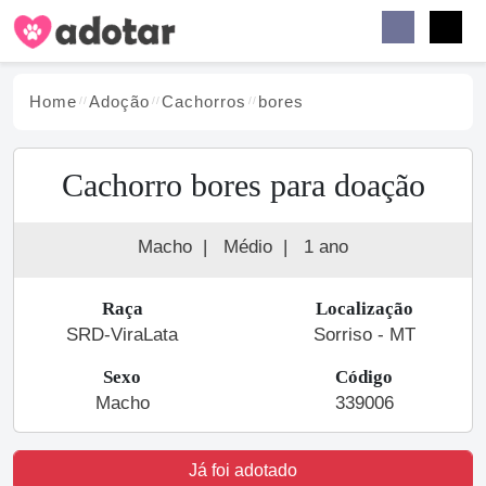
Buscar
Faceb
Instag
Menu
Home
Adoção
Cachorro
s
bores
Cachorro bores para doação
Macho
|
Médio
|
1 ano
Raça
Localização
SRD-ViraLata
Sorriso - MT
Sexo
Código
Macho
339006
Já foi adotado