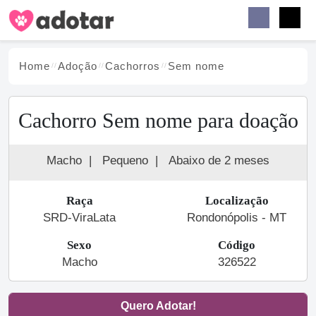
Buscar
Faceb
Instag
Menu
Home
Adoção
Cachorro
s
Sem nome
Cachorro Sem nome para doação
Macho
|
Pequeno
|
Abaixo de 2 meses
Raça
Localização
SRD-ViraLata
Rondonópolis - MT
Sexo
Código
Macho
326522
Quero Adotar!