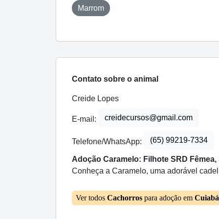
Marrom
Contato sobre o animal
Creide Lopes
creidecursos@gmail.com
E-mail:
(65) 99219-7334
Telefone/WhatsApp:
Adoção Caramelo: Filhote SRD Fêmea, 
Conheça a Caramelo, uma adorável cadeli
Ver todos
Cachorros
para adoção em
Cuiab