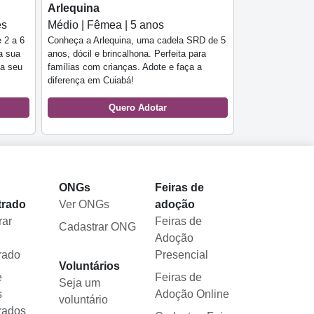
Arlequina
es
Médio | Fêmea | 5 anos
 2 a 6
Conheça a Arlequina, uma cadela SRD de 5
a sua
anos, dócil e brincalhona. Perfeita para
ja seu
famílias com crianças. Adote e faça a
diferença em Cuiabá!
Quero Adotar
l
ONGs
Feiras de
trado
Ver ONGs
adoção
rar
Feiras de
Cadastrar ONG
Adoção
rado
Presencial
Voluntários
e
Feiras de
Seja um
s
Adoção Online
voluntário
rados