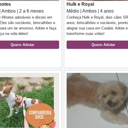
lhotes
Hulk e Royal
| Ambos | 2 a 6 meses
Médio | Ambos | 4 anos
 filhotes adoráveis e dóceis em
Conheça Hulk e Royal, dois cães S
Eles são sociáveis, brincalhões e
anos, brincalhões e sociáveis, pront
para um lar amoroso. Adote e faça
alegrar sua casa em Cuiabá. Adote e
nça na vida deles!
transforme suas vidas!
Quero Adotar
Quero Adotar