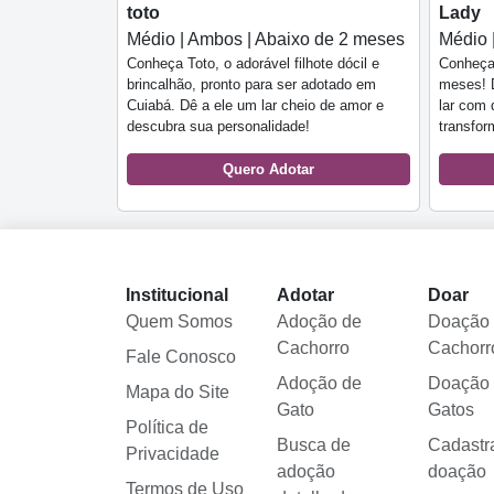
toto
Lady
Médio | Ambos | Abaixo de 2 meses
Médio 
Conheça Toto, o adorável filhote dócil e
Conheça
brincalhão, pronto para ser adotado em
meses! D
Cuiabá. Dê a ele um lar cheio de amor e
lar com 
descubra sua personalidade!
transfor
Quero Adotar
Institucional
Adotar
Doar
Quem Somos
Adoção de
Doação
Cachorro
Cachorr
Fale Conosco
Adoção de
Doação
Mapa do Site
Gato
Gatos
Política de
Busca de
Cadastr
Privacidade
adoção
doação
Termos de Uso