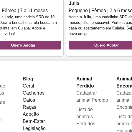
Julia
| Fêmea | 7 a 11 meses
Pequeno | Fêmea | 2 a 6 mes
 a Lady, uma cadela SRD de 10
Adote a Julia, uma cadelinha SRD de
ócil e brincalhona, ela busca um
meses, dócil e sociável. Perfeita par
quintal em Cuiabá. Adote e
casa ou apartamento em Cuiabá. Se
me vidas!
novo amigo!
Quero Adotar
Quero Adotar
Blog
Animal
Anima
 de
Geral
Perdido
Encon
os
Cachorros
Cadastrar
Cadast
Gatos
animal Perdido
animal
 de
Raças
Encont
Lista de
Adoção
animais
Lista d
ar
Bem-Estar
Perdidos
animai
Legislação
Encont