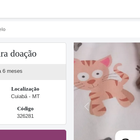
lo
ra doação
a 6 meses
Localização
Cuiabá - MT
Código
Previous
326281