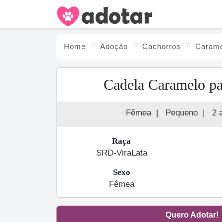
Home
Adoção
Cachorro
s
Carame
Cadela Caramelo pa
Fêmea
|
Pequeno
|
2 
Raça
SRD-ViraLata
Sexo
Fêmea
Quero Adotar!