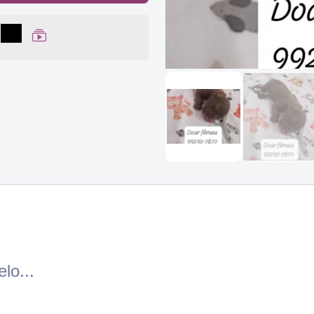
lhar no Facebook
partilhar no WhatsApp
Compartilhar
Ver Web Story
lo...