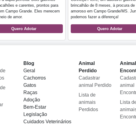
calhões e carentes, prontos para
brincalhão de 8 meses, à procura de
em Campo Grande. Eles merecem
amoroso em Campo Grande/MS. Jun
heio de amor.
podemos fazer a diferença!
Quero Adotar
Quero Adotar
Blog
Animal
Anima
 de
Geral
Perdido
Encon
os
Cachorros
Cadastrar
Cadast
Gatos
animal Perdido
animal
 de
Raças
Encont
Lista de
Adoção
animais
Lista d
ar
Bem-Estar
Perdidos
animai
Legislação
Encont
Cuidados Veterinários