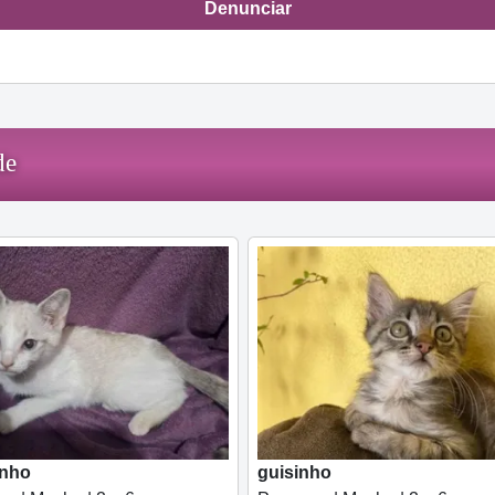
Denunciar
de
inho
guisinho