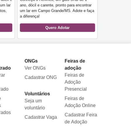
 um lar
ano, dócil e carente, pronto para encontrar
tos,
um lar em Campo Grande/MS. Adote e faça
a diferença!
Quero Adotar
l
ONGs
Feiras de
trado
Ver ONGs
adoção
rar
Feiras de
Cadastrar ONG
Adoção
rado
Presencial
Voluntários
e
Feiras de
Seja um
s
Adoção Online
voluntário
rados
Cadastrar Feira
Cadastrar Vaga
de Adoção