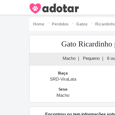
Home
Perdidos
Gato
s
Ricardinh
Gato Ricardinho 
Macho
|
Pequeno
|
6 o
Raça
SRD-ViraLata
Sexo
Macho
Encontrou ou tem informações sob