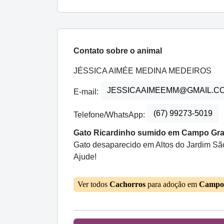
Contato sobre o animal
JÉSSICA AIMÉE MEDINA MEDEIROS
JESSICAAIMEEMM@GMAIL.C
E-mail:
(67) 99273-5019
Telefone/WhatsApp:
Gato Ricardinho sumido em Campo Grand
Gato desaparecido em Altos do Jardim São
Ajude!
Ver todos
Cachorros
para adoção em
Campo