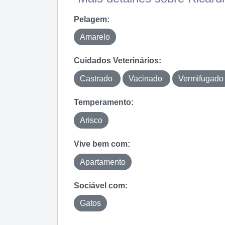
Pelagem:
Amarelo
Cuidados Veterinários:
Castrado
Vacinado
Vermifugad
Temperamento:
Arisco
Vive bem com:
Apartamento
Sociável com:
Gatos