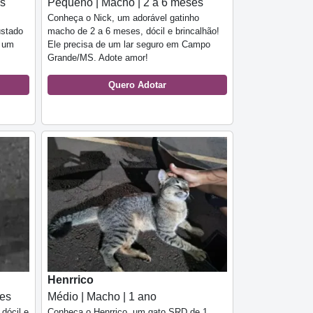
es
Pequeno | Macho | 2 a 6 meses
Conheça o Nick, um adorável gatinho
ustado
macho de 2 a 6 meses, dócil e brincalhão!
, um
Ele precisa de um lar seguro em Campo
Grande/MS. Adote amor!
Quero Adotar
Henrrico
ses
Médio | Macho | 1 ano
dócil e
Conheça o Henrrico, um gato SRD de 1