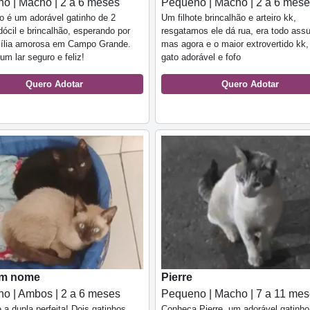
o | Macho | 2 a 6 meses
Pequeno | Macho | 2 a 6 mes
o é um adorável gatinho de 2
Um filhote brincalhão e arteiro kk,
ócil e brincalhão, esperando por
resgatamos ele dá rua, era todo ass
ília amorosa em Campo Grande.
mas agora e o maior extrovertido kk
um lar seguro e feliz!
gato adorável e fofo
Quero Adotar
Quero Adotar
em nome
Pierre
o | Ambos | 2 a 6 meses
Pequeno | Macho | 7 a 11 me
 a dupla perfeita! Dois gatinhos
Conheça Pierre, um adorável gatinho 