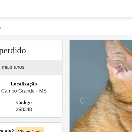
o
perdido
u mais anos
Localização
Campo Grande - MS
Código
Previous
298348
re ele?
Clique Aqui!