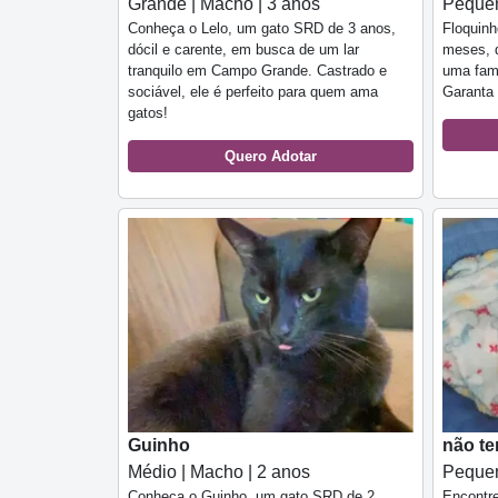
Grande | Macho | 3 anos
Pequen
Conheça o Lelo, um gato SRD de 3 anos,
Floquinh
dócil e carente, em busca de um lar
meses, d
tranquilo em Campo Grande. Castrado e
uma fam
sociável, ele é perfeito para quem ama
Garanta 
gatos!
Quero Adotar
Guinho
não t
Médio | Macho | 2 anos
Pequen
Conheça o Guinho, um gato SRD de 2
Encontre