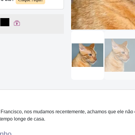
lhar no Facebook
partilhar no WhatsApp
Compartilhar
Ver Web Story
Francisco, nos mudamos recentemente, achamos que ele não est
 tempo longe de casa.
nho...