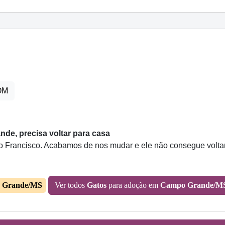
OM
e, precisa voltar para casa
 Francisco. Acabamos de nos mudar e ele não consegue voltar. 
 Grande/MS
Ver todos
Gatos
para adoção em
Campo Grande/M