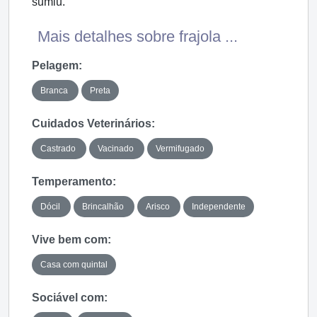
sumiu.
Mais detalhes sobre frajola ...
Pelagem:
Branca
Preta
Cuidados Veterinários:
Castrado
Vacinado
Vermifugado
Temperamento:
Dócil
Brincalhão
Arisco
Independente
Vive bem com:
Casa com quintal
Sociável com: