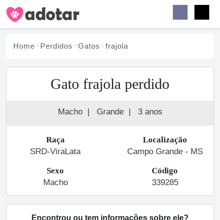
Buscar
Faceb
Instag
Menu
Home
Perdidos
Gato
s
frajola
Gato frajola perdido
Macho
|
Grande
|
3 anos
Raça
Localização
SRD-ViraLata
Campo Grande - MS
Sexo
Código
Macho
339285
Encontrou ou tem informações sobre ele?