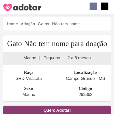
Buscar
Faceb
Instag
Menu
Home
Adoção
Gato
s
Não tem nome
Gato Não tem nome para doação
Macho
|
Pequeno
|
2 a 6 meses
Raça
Localização
SRD-ViraLata
Campo Grande - MS
Sexo
Código
Macho
293362
Quero Adotar!