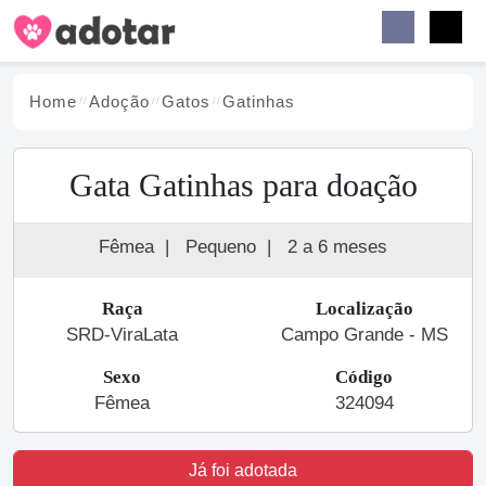
Buscar
Faceb
Instag
Menu
Home
Adoção
Gato
s
Gatinhas
Gata Gatinhas para doação
Fêmea
|
Pequeno
|
2 a 6 meses
Raça
Localização
SRD-ViraLata
Campo Grande - MS
Sexo
Código
Fêmea
324094
Já foi adotada