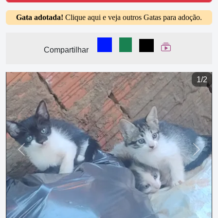
Gata adotada!
Clique aqui e veja outros Gatas para adoção.
Compartilhar no Facebook
Compartilhar no WhatsA
Compartilhar
Ver Web Stor
Compartilhar
1/2
Previous
Next