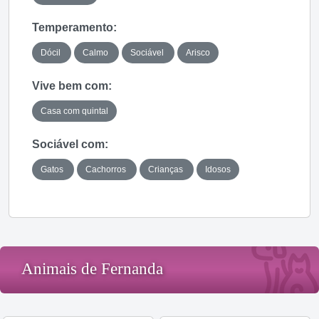
Temperamento:
Dócil
Calmo
Sociável
Arisco
Vive bem com:
Casa com quintal
Sociável com:
Gatos
Cachorros
Crianças
Idosos
Animais de Fernanda