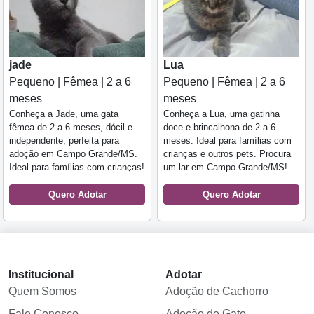
jade
Lua
Pequeno | Fêmea | 2 a 6
Pequeno | Fêmea | 2 a 6
meses
meses
Conheça a Jade, uma gata
Conheça a Lua, uma gatinha
fêmea de 2 a 6 meses, dócil e
doce e brincalhona de 2 a 6
independente, perfeita para
meses. Ideal para famílias com
adoção em Campo Grande/MS.
crianças e outros pets. Procura
Ideal para famílias com crianças!
um lar em Campo Grande/MS!
Quero Adotar
Quero Adotar
Institucional
Adotar
Quem Somos
Adoção de Cachorro
Fale Conosco
Adoção de Gato