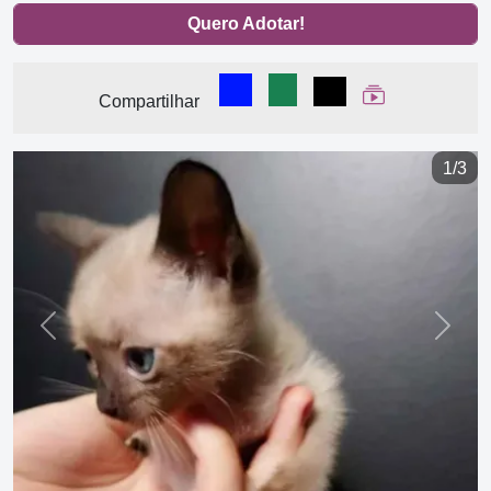
Quero Adotar!
Compartilhar no Facebook
Compartilhar no WhatsA
Compartilhar
Ver Web Stor
Compartilhar
1/3
Previous
Next