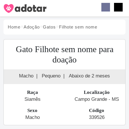
Buscar
Faceb
Instag
Menu
Home
Adoção
Gato
s
Filhote sem nome
Gato Filhote sem nome para
doação
Macho
|
Pequeno
|
Abaixo de 2 meses
Raça
Localização
Siamês
Campo Grande - MS
Sexo
Código
Macho
339526