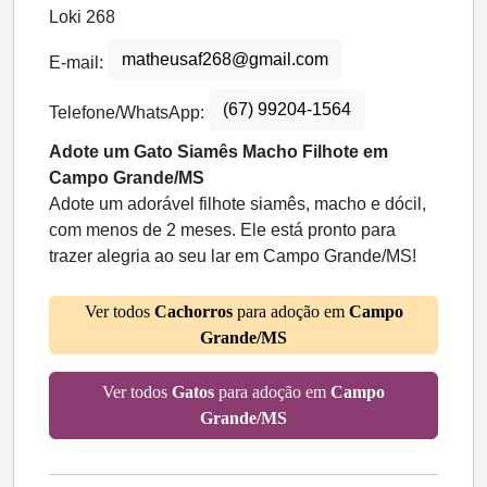
Loki 268
matheusaf268@gmail.com
E-mail:
(67) 99204-1564
Telefone/WhatsApp:
Adote um Gato Siamês Macho Filhote em
Campo Grande/MS
Adote um adorável filhote siamês, macho e dócil,
com menos de 2 meses. Ele está pronto para
trazer alegria ao seu lar em Campo Grande/MS!
Ver todos
Cachorros
para adoção em
Campo
Grande/MS
Ver todos
Gatos
para adoção em
Campo
Grande/MS