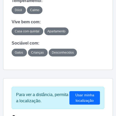
Temperamento:
Dócil
Calmo
Vive bem com:
Casa com quintal
Apartamento
Sociável com:
Gatos
Crianças
Desconhecidos
Para ver a distância, permita
Usar minha
localização
a localização.