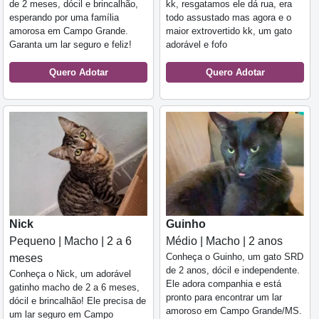
de 2 meses, dócil e brincalhão,
kk, resgatamos ele dá rua, era
esperando por uma família
todo assustado mas agora e o
amorosa em Campo Grande.
maior extrovertido kk, um gato
Garanta um lar seguro e feliz!
adorável e fofo
Quero Adotar
Quero Adotar
Nick
Guinho
Pequeno | Macho | 2 a 6
Médio | Macho | 2 anos
Conheça o Guinho, um gato SRD
meses
de 2 anos, dócil e independente.
Conheça o Nick, um adorável
Ele adora companhia e está
gatinho macho de 2 a 6 meses,
pronto para encontrar um lar
dócil e brincalhão! Ele precisa de
amoroso em Campo Grande/MS.
um lar seguro em Campo