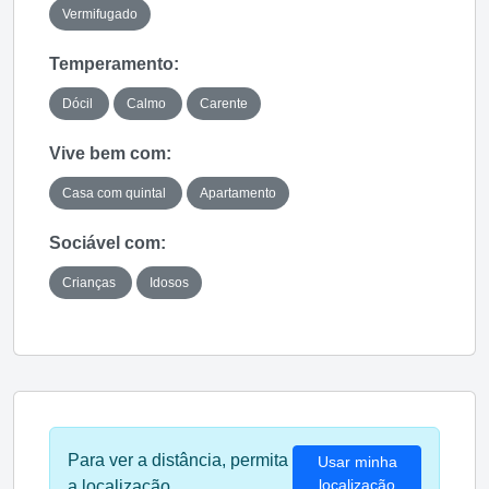
Vermifugado
Temperamento:
Dócil
Calmo
Carente
Vive bem com:
Casa com quintal
Apartamento
Sociável com:
Crianças
Idosos
Para ver a distância, permita
Usar minha
localização
a localização.