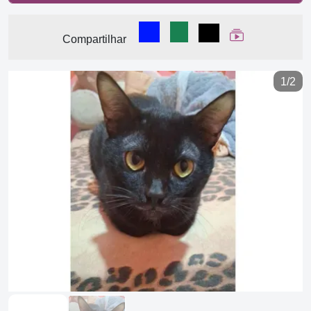
Compartilhar no Facebook
Compartilhar no WhatsA
Compartilhar
Ver Web Stor
Compartilhar
1/2
Previous
Next