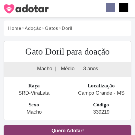
Buscar
Faceb
Instag
Menu
Home
Adoção
Gato
s
Doril
Gato Doril para doação
Macho
|
Médio
|
3 anos
Raça
Localização
SRD-ViraLata
Campo Grande - MS
Sexo
Código
Macho
339219
Quero Adotar!