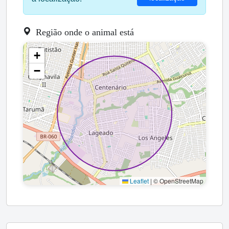
Região onde o animal está
+
−
Leaflet
|
© OpenStreetMap