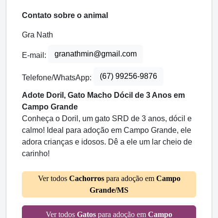
Contato sobre o animal
Gra Nath
granathmin@gmail.com
E-mail:
(67) 99256-9876
Telefone/WhatsApp:
Adote Doril, Gato Macho Dócil de 3 Anos em
Campo Grande
Conheça o Doril, um gato SRD de 3 anos, dócil e
calmo! Ideal para adoção em Campo Grande, ele
adora crianças e idosos. Dê a ele um lar cheio de
carinho!
Ver todos
Cachorros
para adoção em
Campo
Grande/MS
Ver todos
Gatos
para adoção em
Campo