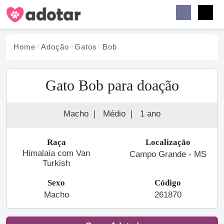
Buscar
Faceb
Instag
Menu
Home
Adoção
Gato
s
Bob
Gato Bob para doação
Macho
|
Médio
|
1 ano
Raça
Localização
Himalaia com Van
Campo Grande - MS
Turkish
Sexo
Código
Macho
261870