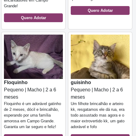
encantadores em Campo
Grande!
Quero Adotar
Quero Adotar
Floquinho
guisinho
Pequeno | Macho | 2 a 6
Pequeno | Macho | 2 a 6
meses
meses
Floquinho é um adorável gatinho
Um filhote brincalhão e arteiro
de 2 meses, dócil e brincalhão,
kk, resgatamos ele dá rua, era
esperando por uma família
todo assustado mas agora e o
amorosa em Campo Grande.
maior extrovertido kk, um gato
Garanta um lar seguro e feliz!
adorável e fofo