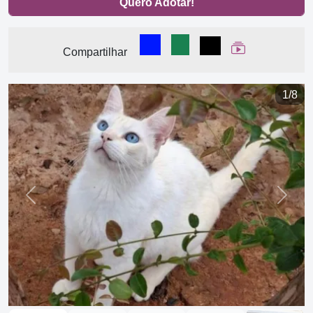
Quero Adotar!
Compartilhar no Facebook
Compartilhar no WhatsA
Compartilhar
Ver Web Stor
Compartilhar
1/8
Previous
Next