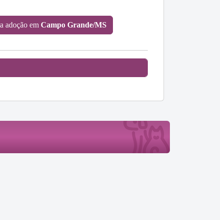
a adoção em
Campo Grande/MS