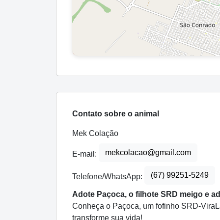
Contato sobre o animal
Mek Colação
mekcolacao@gmail.com
E-mail:
(67) 99251-5249
Telefone/WhatsApp:
Adote Paçoca, o filhote SRD meigo e ad
Conheça o Paçoca, um fofinho SRD-ViraLa
transforme sua vida!