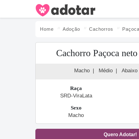
Home
Adoção
Cachorro
s
Paçoca
Cachorro Paçoca neto
Macho
|
Médio
|
Abaixo
Raça
SRD-ViraLata
Sexo
Macho
Quero Adotar!