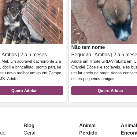
Não tem nome
| Ambos | 2 a 6 meses
Pequeno | Ambos | 2 a 6 mes
Mel, um adorável cachorro de 2 a
Adote um filhote SRD-ViraLata em 
 dócil e brincalhão, pronto para se
Grande! Dóceis e sociáveis, eles b
o seu novo melhor amigo em Campo
um lar cheio de amor. Venha conhec
MS. Adote!
esses pequenos amigas!
Quero Adotar
Quero Adotar
Blog
Animal
Anima
 de
Geral
Perdido
Encon