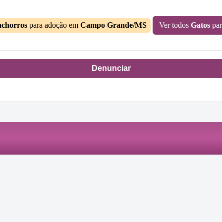
chorros
para adoção em
Campo Grande/MS
Ver todos
Gatos
par
Denunciar