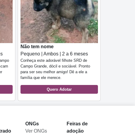
Não tem nome
es
Pequeno | Ambos | 2 a 6 meses
Campo
Conheça este adorável filhote SRD de
uscam
Campo Grande, dócil e sociável. Pronto
er
para ser seu melhor amigo! Dê a ele a
família que ele merece.
Quero Adotar
l
ONGs
Feiras de
trado
Ver ONGs
adoção