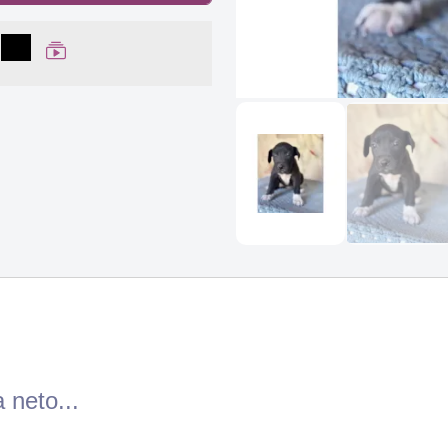
lhar no Facebook
partilhar no WhatsApp
Compartilhar
Ver Web Story
 neto...