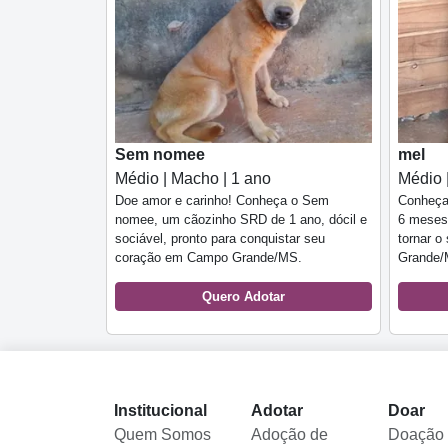
Sem nomee
mel
Médio | Macho | 1 ano
Médio 
Doe amor e carinho! Conheça o Sem
Conheça 
nomee, um cãozinho SRD de 1 ano, dócil e
6 meses,
sociável, pronto para conquistar seu
tornar 
coração em Campo Grande/MS.
Grande/
Quero Adotar
Institucional
Adotar
Doar
Quem Somos
Adoção de
Doação