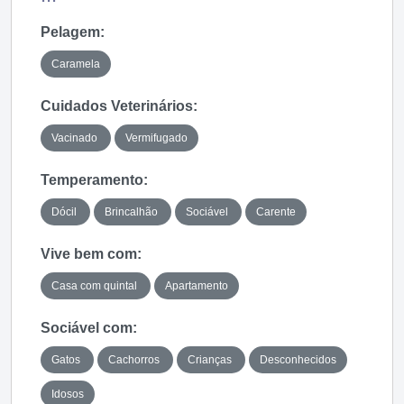
Pelagem:
Caramela
Cuidados Veterinários:
Vacinado
Vermifugado
Temperamento:
Dócil
Brincalhão
Sociável
Carente
Vive bem com:
Casa com quintal
Apartamento
Sociável com:
Gatos
Cachorros
Crianças
Desconhecidos
Idosos