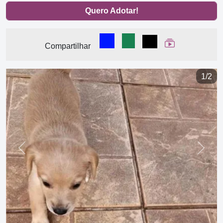
Quero Adotar!
Compartilhar no Facebook
Compartilhar no WhatsA
Compartilhar
Ver Web Stor
Compartilhar
1/2
Previous
Next