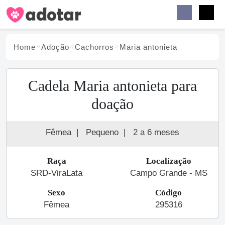
Buscar
Faceb
Instag
Menu
Home
Adoção
Cachorro
s
Maria antonieta
Cadela Maria antonieta para
doação
Fêmea
|
Pequeno
|
2 a 6 meses
Raça
Localização
SRD-ViraLata
Campo Grande - MS
Sexo
Código
Fêmea
295316