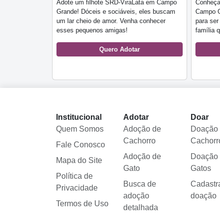
Adote um filhote SRD-ViraLata em Campo
Conheça 
Grande! Dóceis e sociáveis, eles buscam
Campo Gr
um lar cheio de amor. Venha conhecer
para ser
esses pequenos amigas!
família 
Quero Adotar
Institucional
Adotar
Doar
Quem Somos
Adoção de
Doação
Cachorro
Cachorr
Fale Conosco
Adoção de
Doação
Mapa do Site
Gato
Gatos
Política de
Busca de
Cadastr
Privacidade
adoção
doação
Termos de Uso
detalhada