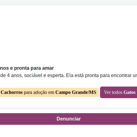
 anos e pronta para amar
e 4 anos, sociável e esperta. Ela está pronta para encontrar 
s
Cachorros
para adoção em
Campo Grande/MS
Ver todos
Gatos
Denunciar