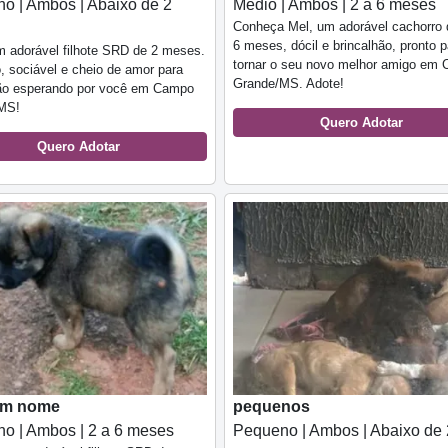
o | Ambos | Abaixo de 2
Médio | Ambos | 2 a 6 meses
Conheça Mel, um adorável cachorro 
6 meses, dócil e brincalhão, pronto 
 adorável filhote SRD de 2 meses.
tornar o seu novo melhor amigo em
 sociável e cheio de amor para
Grande/MS. Adote!
tão esperando por você em Campo
MS!
Quero Adotar
Quero Adotar
em nome
pequenos
o | Ambos | 2 a 6 meses
Pequeno | Ambos | Abaixo de 