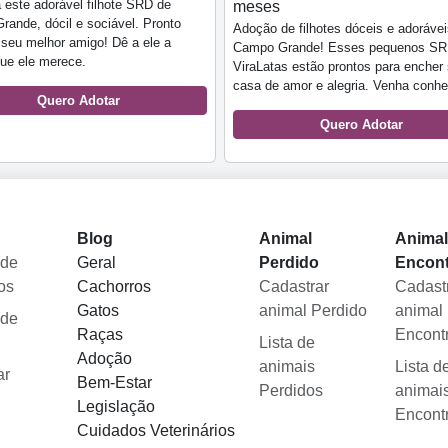
este adorável filhote SRD de
meses
ande, dócil e sociável. Pronto
Adoção de filhotes dóceis e adoráve
 seu melhor amigo! Dê a ele a
Campo Grande! Esses pequenos SR
que ele merece.
ViraLatas estão prontos para encher
casa de amor e alegria. Venha conhe
Quero Adotar
Quero Adotar
Blog
Animal
Anima
 de
Geral
Perdido
Encon
os
Cachorros
Cadastrar
Cadast
Gatos
animal Perdido
animal
 de
Raças
Encont
Lista de
Adoção
animais
Lista d
ar
Bem-Estar
Perdidos
animai
Legislação
Encont
Cuidados Veterinários