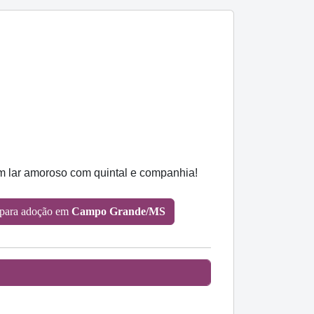
um lar amoroso com quintal e companhia!
para adoção em
Campo Grande/MS