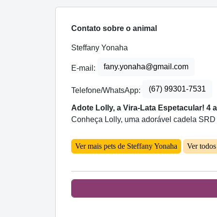
Contato sobre o animal
Steffany Yonaha
fany.yonaha@gmail.com
E-mail:
(67) 99301-7531
Telefone/WhatsApp:
Adote Lolly, a Vira-Lata Espetacular! 4
Conheça Lolly, uma adorável cadela SRD d
Ver mais pets de Steffany Yonaha
Ver todo