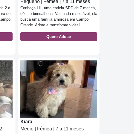
Pequeno | Fêmea | 7 a 11 meses
de 2 a
Conheça Lili, uma cadela SRD de 7 meses,
para se
dócil e brincalhona. Vacinada e sociável, ela
 Campo
busca uma família amorosa em Campo
Grande. Adote e transforme vidas!
Quero Adotar
Kiara
2
Médio | Fêmea | 7 a 11 meses