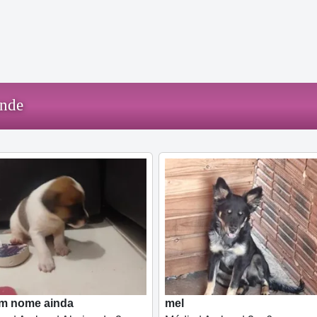
ande
em nome ainda
mel