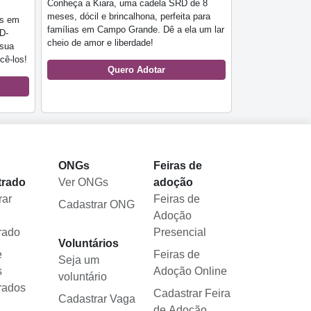
Conheça a Kiara, uma cadela SRD de 8
meses, dócil e brincalhona, perfeita para
is em
famílias em Campo Grande. Dê a ela um lar
D-
cheio de amor e liberdade!
 sua
cê-los!
Quero Adotar
l
ONGs
Feiras de
trado
Ver ONGs
adoção
rar
Feiras de
Cadastrar ONG
Adoção
rado
Presencial
Voluntários
e
Feiras de
Seja um
s
Adoção Online
voluntário
rados
Cadastrar Feira
Cadastrar Vaga
de Adoção