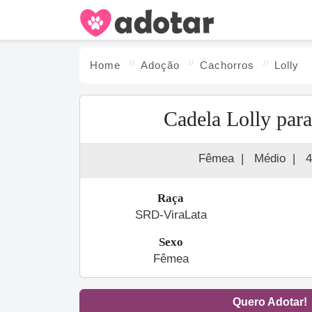
Home
Adoção
Cachorro
s
Lolly
Cadela Lolly par
Fêmea
|
Médio
|
4
Raça
SRD-ViraLata
Sexo
Fêmea
Quero Adotar!