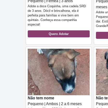
Pequeno | Fêmea | 3 anos
Pequen
Adote a doce Coquinha, uma cadela SRD
meses
de 3 anos. Dócil e brincalhona, ela é
Adote um
perfeita para famílias e vive bem em
Pequeno,
quintais. Conheça essa companhia
dar. Es
especial!
Grande/
Quero Adotar
Não tem nome
Não t
Pequeno | Ambos | 2 a 6 meses
Pequen