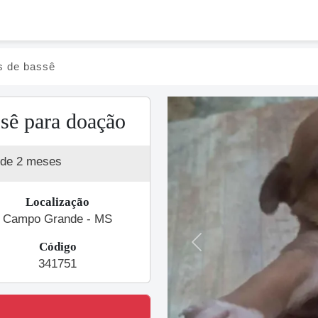
es de bassê
ssê para doação
 de 2 meses
Localização
Campo Grande - MS
Código
Previous
341751