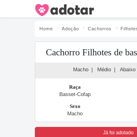
Home
Adoção
Cachorro
s
Filhot
Cachorro Filhotes de ba
Macho
|
Médio
|
Abaixo
Raça
Basset-Cofap
Sexo
Macho
Já foi adotado