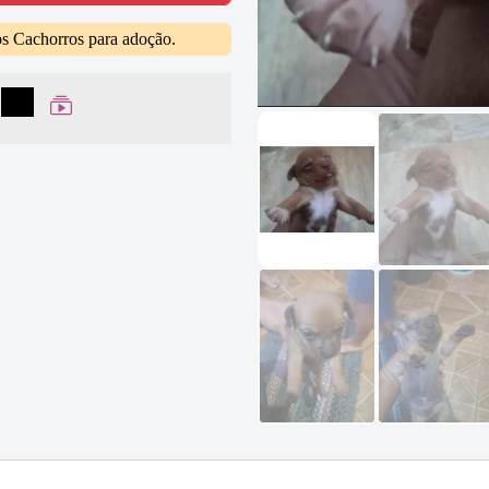
os Cachorros para adoção.
lhar no Facebook
partilhar no WhatsApp
Compartilhar
Ver Web Story