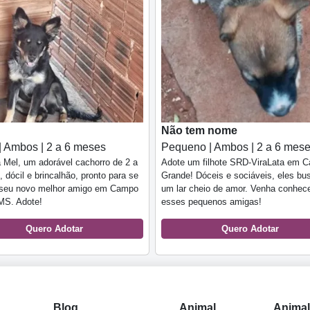
Não tem nome
| Ambos | 2 a 6 meses
Pequeno | Ambos | 2 a 6 mes
Mel, um adorável cachorro de 2 a
Adote um filhote SRD-ViraLata em 
 dócil e brincalhão, pronto para se
Grande! Dóceis e sociáveis, eles b
o seu novo melhor amigo em Campo
um lar cheio de amor. Venha conhec
MS. Adote!
esses pequenos amigas!
Quero Adotar
Quero Adotar
Blog
Animal
Anima