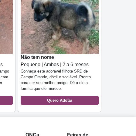
Não tem nome
es
Pequeno | Ambos | 2 a 6 meses
Campo
Conheça este adorável filhote SRD de
uscam
Campo Grande, dócil e sociável. Pronto
er
para ser seu melhor amigo! Dê a ele a
família que ele merece.
Quero Adotar
l
ONGs
Feiras de