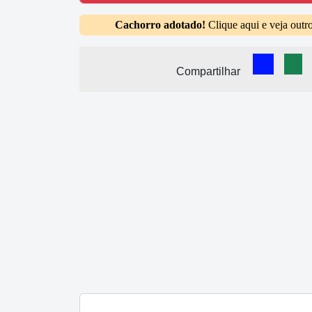
Cachorro adotado!
Clique aqui e veja outr
Comparti
Com
Compartilhar