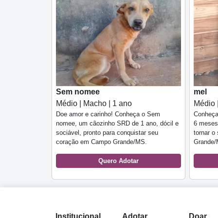
Sem nomee
mel
Médio | Macho | 1 ano
Médio 
Doe amor e carinho! Conheça o Sem
Conheça 
nomee, um cãozinho SRD de 1 ano, dócil e
6 meses,
sociável, pronto para conquistar seu
tornar 
coração em Campo Grande/MS.
Grande/
Quero Adotar
Institucional
Adotar
Doar