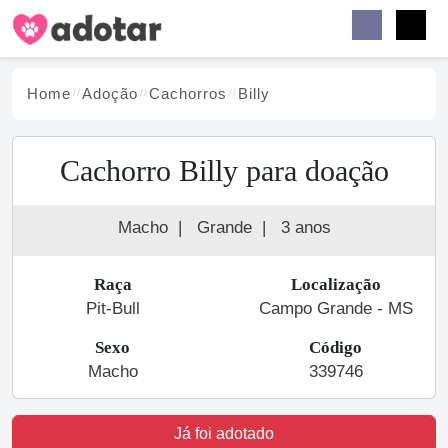
Buscar
Faceb
Instag
Menu
Home
Adoção
Cachorro
s
Billy
Cachorro Billy para doação
Macho
|
Grande
|
3 anos
Raça
Localização
Pit-Bull
Campo Grande - MS
Sexo
Código
Macho
339746
Já foi adotado