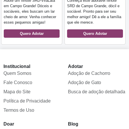
Adote um filhote SRD-ViraLata
Conheça este adorável filhote
em Campo Grande! Dóceis e
SRD de Campo Grande, dócil e
sociáveis, eles buscam um lar
sociável. Pronto para ser seu
cheio de amor. Venha conhecer
melhor amigo! Dê a ele a família
esses pequenos amigas!
que ele merece.
Quero Adotar
Quero Adotar
Institucional
Adotar
Quem Somos
Adoção de Cachorro
Fale Conosco
Adoção de Gato
Mapa do Site
Busca de adoção detalhada
Política de Privacidade
Termos de Uso
Doar
Blog