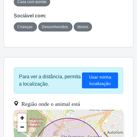
Casa com quintal
Sociável com:
Crianças
Desconhecidos
Idosos
Para ver a distância, permita
Usar minha
localização
a localização.
Região onde o animal está
+
−