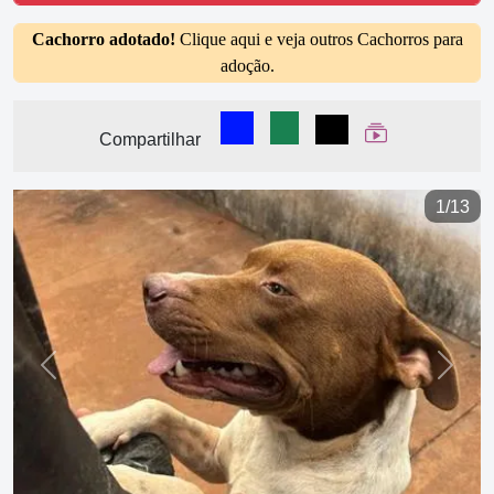
Cachorro adotado!
Clique aqui e veja outros Cachorros para
adoção.
Compartilhar no Facebook
Compartilhar no WhatsA
Compartilhar
Ver Web Stor
Compartilhar
1/13
Previous
Next