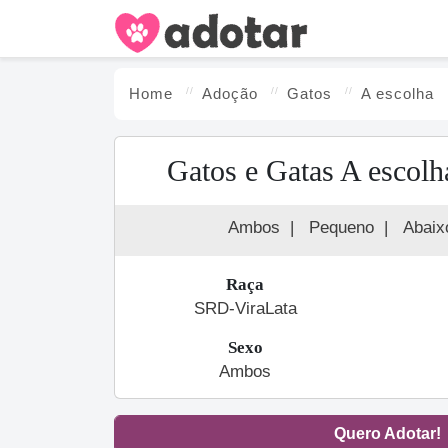
Home
Adoção
Gato
s
A escolha
Gatos e Gatas A escolh
Ambos
|
Pequeno
|
Abaix
Raça
SRD-ViraLata
Sexo
Ambos
Quero Adotar!