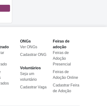
l
ONGs
Feiras de
trado
Ver ONGs
adoção
rar
Feiras de
Cadastrar ONG
Adoção
rado
Presencial
Voluntários
e
Feiras de
Seja um
s
Adoção Online
voluntário
rados
Cadastrar Feira
Cadastrar Vaga
de Adoção