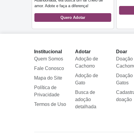
Abandonada, ela busca um lar cheio de
amor. Adote e faça a diferença!
Quero Adotar
Institucional
Adotar
Doar
Quem Somos
Adoção de
Doação
Cachorro
Cachorr
Fale Conosco
Adoção de
Doação
Mapa do Site
Gato
Gatos
Política de
Busca de
Cadastr
Privacidade
adoção
doação
Termos de Uso
detalhada