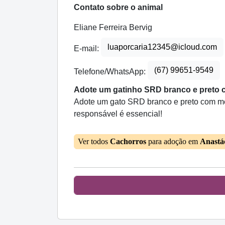
Contato sobre o animal
Eliane Ferreira Bervig
luaporcaria12345@icloud.com
E-mail:
(67) 99651-9549
Telefone/WhatsApp:
Adote um gatinho SRD branco e preto ch
Adote um gato SRD branco e preto com meno
responsável é essencial!
Ver todos
Cachorros
para adoção em
Anastá