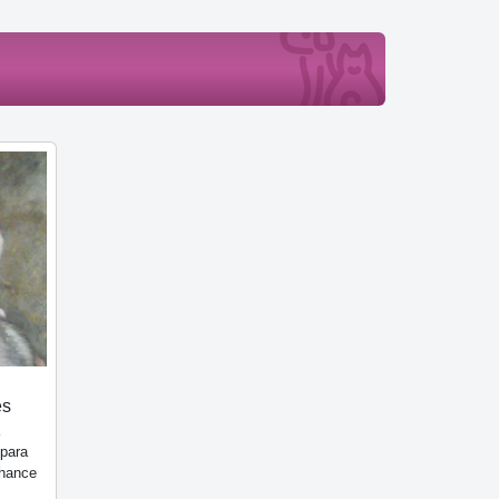
es
 para
hance