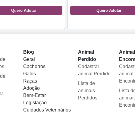
Quero Adotar
Quero Adotar
Blog
Animal
Anima
 de
Geral
Perdido
Encon
os
Cachorros
Cadastrar
Cadast
Gatos
animal Perdido
animal
 de
Raças
Encont
Lista de
Adoção
animais
Lista d
ar
Bem-Estar
Perdidos
animai
Legislação
Encont
Cuidados Veterinários