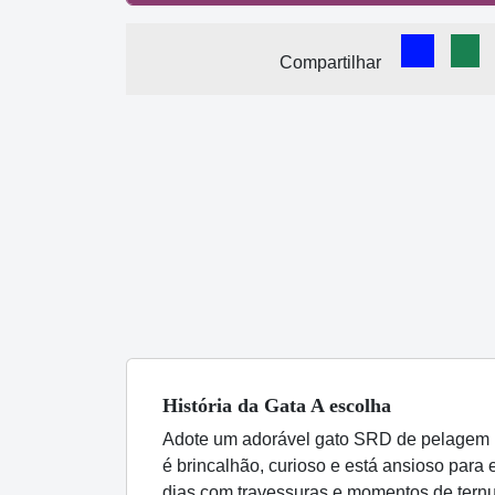
Comparti
Com
Compartilhar
História
da Gata
A escolha
Adote um adorável gato SRD de pelagem br
é brincalhão, curioso e está ansioso para
dias com travessuras e momentos de ternu