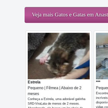
Veja mais Gatos e Gatas em Anast
Estrela
***
Pequeno | Fêmea | Abaixo de 2
Pequen
Encontre
meses
incrívei
Conheça a Estrela, uma adorável gatinha
disponí
SRD-ViraLata de menos de 2 meses.
vidas co