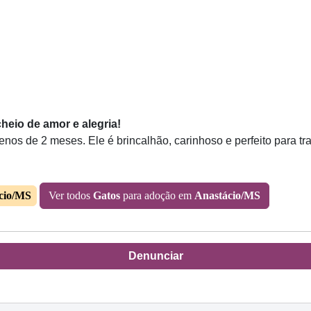
eio de amor e alegria!
s de 2 meses. Ele é brincalhão, carinhoso e perfeito para tra
cio/MS
Ver todos
Gatos
para adoção em
Anastácio/MS
Denunciar