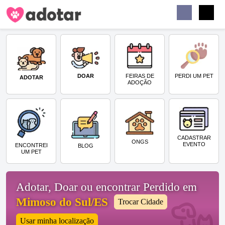
Buscar
Faceb
Instag
Menu
DOAR
PERDI UM PET
FEIRAS DE
ADOTAR
ADOÇÃO
CADASTRAR
ONGS
EVENTO
ENCONTREI
BLOG
UM PET
Adotar, Doar ou encontrar Perdido em
Mimoso do Sul/ES
Trocar Cidade
Usar minha localização